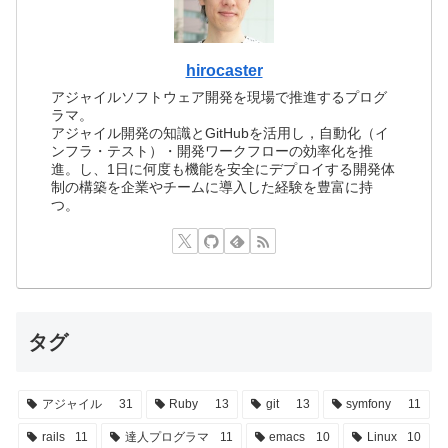
hirocaster
アジャイルソフトウェア開発を現場で推進するプログ
ラマ。
アジャイル開発の知識とGitHubを活用し，自動化（イ
ンフラ・テスト）・開発ワークフローの効率化を推
進。し、1日に何度も機能を安全にデプロイする開発体
制の構築を企業やチームに導入した経験を豊富に持
つ。
タグ
アジャイル
31
Ruby
13
git
13
symfony
11
rails
11
達人プログラマ
11
emacs
10
Linux
10