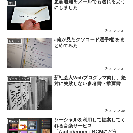
更新通知をメールでも送れるよう
雑記
にしました
2012.03.31
#俺が見たクソコード選手権 をま
おもしろ
とめてみた
2012.03.31
新社会人Webプログラマ向け、絶
プログラミング
対に失敗しない参考書・推薦書
2012.03.30
ソーシャルを利用して提案してく
iPhone
れる音楽サービス
「AudioVroom」BGMにどう