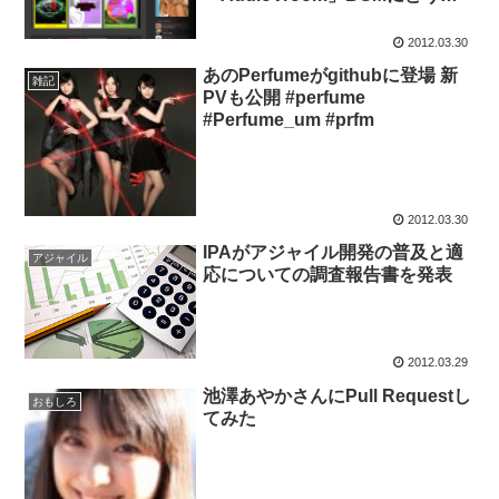
ぞ！
2012.03.30
あのPerfumeがgithubに登場 新
雑記
PVも公開 #perfume
#Perfume_um #prfm
2012.03.30
IPAがアジャイル開発の普及と適
アジャイル
応についての調査報告書を発表
2012.03.29
池澤あやかさんにPull Requestし
おもしろ
てみた