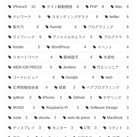
iPhone5
10
テスト駆動開発
8
PHP
8
Mac
8
テレワーク
6
スタンディングデスク
6
twitter
6
集中力
6
fluentd
6
プログラミング
6
ライフハック
6
アジャイルサムライ
5
プログラマ
5
Kindle
5
WordPress
4
イベント
4
リモートワーク
4
眼精疲労
4
生産性
4
WEB+DB PRESS
4
Jenkins
4
ITエンジニア
4
コードレビュー
4
Google
4
web
4
応用情報技術者
4
残業
3
ペアプログラミング
3
python
3
iPhone
3
GitHub
3
テザリング
3
MVNO
3
Raspberry Pi
3
Software Design
3
node
3
ubuntu
3
web db press
3
MacBook
3
ディスプレイ
3
モニター
3
LTE
3
コマンド
3