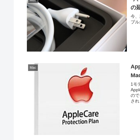
の
今、
ブル
Ap
Mac
Ma
1モ
App
ので
されま