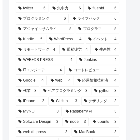
twitter
6
集中力
6
fluentd
6
プログラミング
6
ライフハック
6
アジャイルサムライ
5
プログラマ
5
Kindle
5
WordPress
4
イベント
4
リモートワーク
4
眼精疲労
4
生産性
4
WEB+DB PRESS
4
Jenkins
4
ITエンジニア
4
コードレビュー
4
Google
4
web
4
応用情報技術者
4
残業
3
ペアプログラミング
3
python
3
iPhone
3
GitHub
3
テザリング
3
MVNO
3
Raspberry Pi
3
Software Design
3
node
3
ubuntu
3
web db press
3
MacBook
3