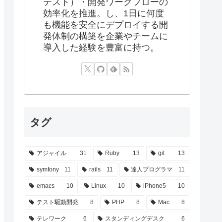
テスト）・開発ワークフローの
効率化を推進。し、1日に何度
も機能を安全にデプロイする開
発体制の構築を企業やチームに
導入した経験を豊富に持つ。
タグ
アジャイル
31
Ruby
13
git
13
symfony
11
rails
11
達人プログラマ
11
emacs
10
Linux
10
iPhone5
10
テスト駆動開発
8
PHP
8
Mac
8
テレワーク
6
スタンディングデスク
6