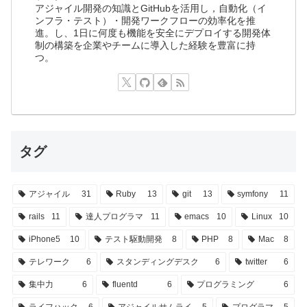
アジャイル開発の知識とGitHubを活用し，自動化（イ
ンフラ・テスト）・開発ワークフローの効率化を推
進。し、1日に何度も機能を安全にデプロイする開発体
制の構築を企業やチームに導入した経験を豊富に持
つ。
タグ
アジャイル
31
Ruby
13
git
13
symfony
11
rails
11
達人プログラマ
11
emacs
10
Linux
10
iPhone5
10
テスト駆動開発
8
PHP
8
Mac
8
テレワーク
6
スタンディングデスク
6
twitter
6
集中力
6
fluentd
6
プログラミング
6
ライフハック
6
アジャイルサムライ
5
プログラマ
5