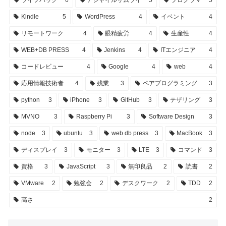
Kindle
5
WordPress
4
イベント
4
リモートワーク
4
眼精疲労
4
生産性
4
WEB+DB PRESS
4
Jenkins
4
ITエンジニア
4
コードレビュー
4
Google
4
web
4
応用情報技術者
4
残業
3
ペアプログラミング
3
python
3
iPhone
3
GitHub
3
テザリング
3
MVNO
3
Raspberry Pi
3
Software Design
3
node
3
ubuntu
3
web db press
3
MacBook
3
ディスプレイ
3
モニター
3
LTE
3
コマンド
3
資格
3
JavaScript
3
無印良品
2
読書
2
VMware
2
勉強会
2
デスクワーク
2
TDD
2
高さ
2