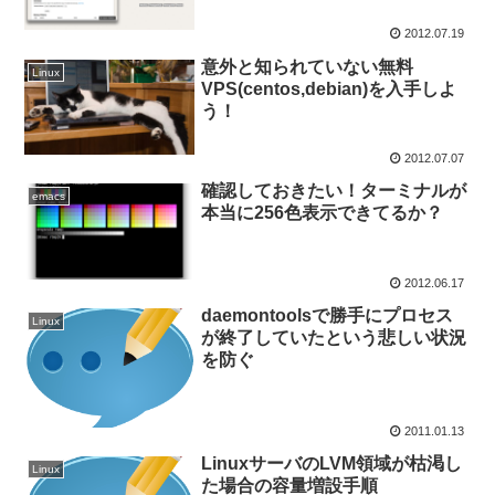
2012.07.19
意外と知られていない無料
Linux
VPS(centos,debian)を入手しよ
う！
2012.07.07
確認しておきたい！ターミナルが
emacs
本当に256色表示できてるか？
2012.06.17
daemontoolsで勝手にプロセス
Linux
が終了していたという悲しい状況
を防ぐ
2011.01.13
LinuxサーバのLVM領域が枯渇し
Linux
た場合の容量増設手順