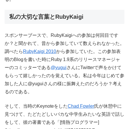
私の大切な言葉とRubyKaigi
スポンサーブースで、RubyKaigiへの参加は何回目です
か？と聞かれて、昔から参加していて数えられなかった。
調べたら
RubyKaigi 2010
から参加していた。この参加表
明のBlogを書いた時にRuby 1.9系のリリースマネージャ
ーのコミッターである
@yugui
さんにTwitterで声をかけて
もらって嬉しかったのを覚えている。私は今年はじめて参
加した人に@yuguiさんの様に振舞えたのだろうか？考え
るのである。
そして、当時のKeynoteをした
Chad Fowler
氏が休憩中に
見つけて、たどたどしいバカな中学生みたいな英語で話し
をして、彼の著書である「[情熱プログラマー]