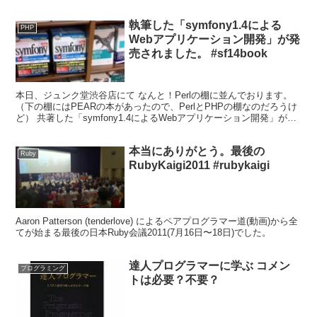
式の判定 同じ処理の構文が何種類もある（...
執筆した「symfony1.4による
PHP
Webアプリケーション開発」が発
売されました。 #sf14book
本日、ジュンク堂渋谷店にて なんと！Perlの棚に並んでおります。
（下の棚にはPEARの本があったので、PerlとPHPの棚なのだろうけ
ど） 共著した「symfony1.4によるWebアプリケーション開発」が無
事に発売され、店頭に並びました...
本当にありがとう。最後の
Ruby
RubyKaigi2011 #rubykaigi
Aaron Patterson (tenderlove) による‪ペアプログラマー道‬‏(動画)から全
てが始まる最後の日本Ruby会議2011(7月16日〜18日)でした。
達人プログラマーに学ぶ コメン
プログラミング
トは必要？不要？