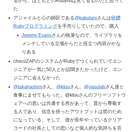
るから、ほとんどのRubyistは見てるものだと思って
た
アジャイルと心の師匠である
@kakutani
さんは
研鑽
Rubyプログラミング
を手売りしていたので、購入
Jeremy Evans
さんの執筆なので、ライブラリを
メンテしている立場からだと役立つ内容がかな
りある
chocoZAPのシステムがRubyでつくられていてエン
ジニアが一気に50人とか話聞きたかったけど、エン
ジニアに会えなかった
@takahashim
さん、
@ktou
さん、
@yasulab
さん達と
食事にまぜてもらった。@ktouさんのフリーソフトウ
ェアへの思いは共通する所があって、昔から尊敬す
る人であり、信念を持ったアウトプットは世のため
になっている。そして、彼が長年やっているクリア
コードの社長としての思いなど個人的な気持ちを言