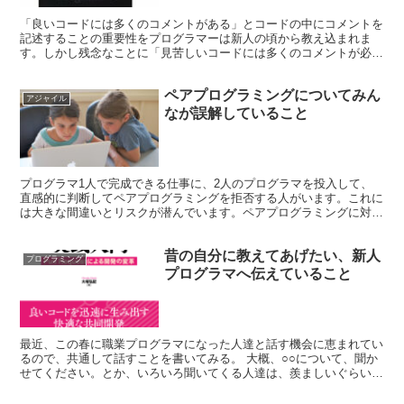
「良いコードには多くのコメントがある」とコードの中にコメントを
記述することの重要性をプログラマーは新人の頃から教え込まれま
す。しかし残念なことに「見苦しいコードには多くのコメントが必要
になる」という、コメントが必要になる理由については教えら...
ペアプログラミングについてみん
アジャイル
なが誤解していること
プログラマ1人で完成できる仕事に、2人のプログラマを投入して、
直感的に判断してペアプログラミングを拒否する人がいます。これに
は大きな間違いとリスクが潜んでいます。ペアプログラミングに対す
る真実を理解しましょう。
昔の自分に教えてあげたい、新人
プログラミング
プログラマへ伝えていること
最近、この春に職業プログラマになった人達と話す機会に恵まれてい
るので、共通して話すことを書いてみる。 大概、○○について、聞か
せてください。とか、いろいろ聞いてくる人達は、羨ましいぐらい、
すごく意識高い。 彼らは会社での仕事のプログラミング...