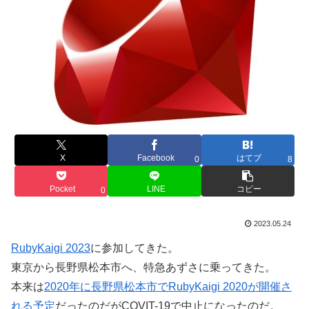
X
Facebook
はてブ
0
8
Pocket
LINE
コピー
0
2023.05.24
RubyKaigi 2023
に参加してきた。
東京から長野県松本市へ、特急あずさに乗ってきた。
本来は
2020年に長野県松本市でRubyKaigi 2020が開催さ
れる予定
だったのだがCOVIT-19で中止になったのだ。