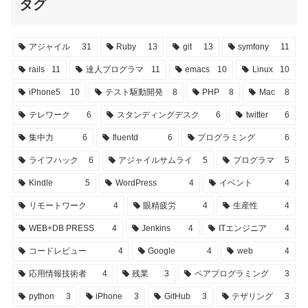
タグ
アジャイル
31
Ruby
13
git
13
symfony
11
rails
11
達人プログラマ
11
emacs
10
Linux
10
iPhone5
10
テスト駆動開発
8
PHP
8
Mac
8
テレワーク
6
スタンディングデスク
6
twitter
6
集中力
6
fluentd
6
プログラミング
6
ライフハック
6
アジャイルサムライ
5
プログラマ
5
Kindle
5
WordPress
4
イベント
4
リモートワーク
4
眼精疲労
4
生産性
4
WEB+DB PRESS
4
Jenkins
4
ITエンジニア
4
コードレビュー
4
Google
4
web
4
応用情報技術者
4
残業
3
ペアプログラミング
3
python
3
iPhone
3
GitHub
3
テザリング
3