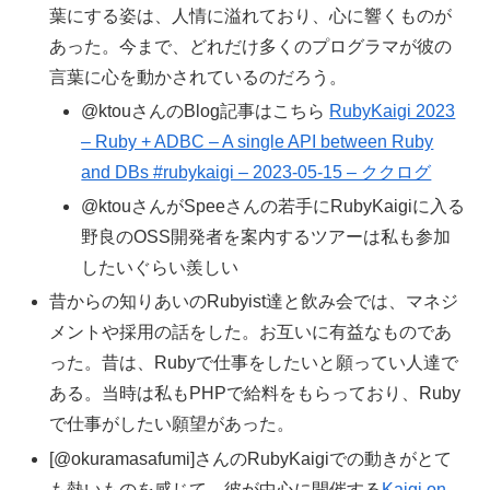
葉にする姿は、人情に溢れており、心に響くものが
あった。今まで、どれだけ多くのプログラマが彼の
言葉に心を動かされているのだろう。
@ktouさんのBlog記事はこちら
RubyKaigi 2023
– Ruby + ADBC – A single API between Ruby
and DBs #rubykaigi – 2023-05-15 – ククログ
@ktouさんがSpeeさんの若手にRubyKaigiに入る
野良のOSS開発者を案内するツアーは私も参加
したいぐらい羨しい
昔からの知りあいのRubyist達と飲み会では、マネジ
メントや採用の話をした。お互いに有益なものであ
った。昔は、Rubyで仕事をしたいと願ってい人達で
ある。当時は私もPHPで給料をもらっており、Ruby
で仕事がしたい願望があった。
[@okuramasafumi]さんのRubyKaigiでの動きがとて
も熱いものを感じて、彼が中心に開催する
Kaigi on