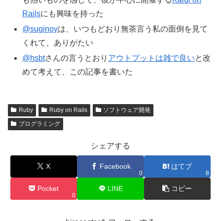
Rails
にも興味を持った
@suginoy
は、いつもどおり無茶言う私の面倒を見て
くれて、ありがたい
@hsbt
さんの言うとおり
アウトプットは雑で良い
と改
めて考えて、この記事を書いた
Ruby
Ruby on Rails
ソフトウェア開発
プログラミング
シェアする
X
Facebook
はてブ
0
8
Pocket
LINE
コピー
0