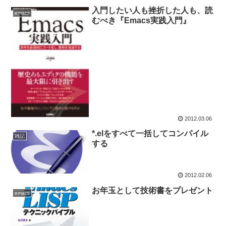
入門したい人も挫折した人も、読
emacs
むべき『Emacs実践入門』
2012.03.06
*.elをすべて一括してコンパイル
雑記
する
2012.02.06
お年玉として技術書をプレゼント
emacs