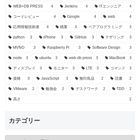
WEB+DB PRESS
4
Jenkins
4
ITエンジニア
4
コードレビュー
4
Google
4
web
4
応用情報技術者
4
残業
3
ペアプログラミング
3
python
3
iPhone
3
GitHub
3
テザリング
3
MVNO
3
Raspberry Pi
3
Software Design
3
node
3
ubuntu
3
web db press
3
MacBook
3
ディスプレイ
3
モニター
3
LTE
3
コマンド
3
資格
3
JavaScript
3
無印良品
2
読書
2
VMware
2
勉強会
2
デスクワーク
2
TDD
2
高さ
2
カテゴリー