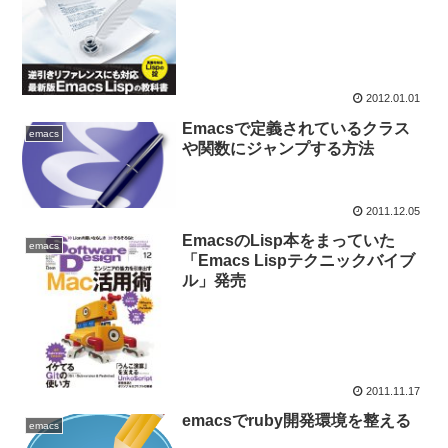
2012.01.01
Emacsで定義されているクラス
emacs
や関数にジャンプする方法
2011.12.05
EmacsのLisp本をまっていた
emacs
「Emacs Lispテクニックバイブ
ル」発売
2011.11.17
emacsでruby開発環境を整える
emacs