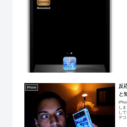
反
iPhone
と
iP
しま
して
デコ