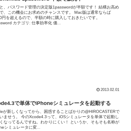
と、パスワード管理の決定版1passwordが半額です！ 結構お高め
で、この機会にお求めのチャンスです。 Mac版は通常ならば
000円を超えるので、半額の時に購入しておきたいです。
ssword カテゴリ: 仕事効率化 価...
2013.02.01
ode4.3で単体でiPhoneシミュレータを起動する
odeが新しくなってから、困惑することばかりの@HIROCASTERで
いませう。 今のXcode4.3って、iOSシミュレータを単体で起動し
くなってるんですね。わかりにくい！ というか、そもそも名称が
honeシミュレータに変...