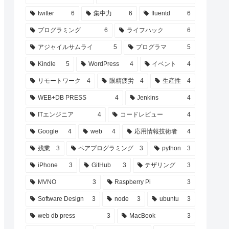
twitter
6
集中力
6
fluentd
6
プログラミング
6
ライフハック
6
アジャイルサムライ
5
プログラマ
5
Kindle
5
WordPress
4
イベント
4
リモートワーク
4
眼精疲労
4
生産性
4
WEB+DB PRESS
4
Jenkins
4
ITエンジニア
4
コードレビュー
4
Google
4
web
4
応用情報技術者
4
残業
3
ペアプログラミング
3
python
3
iPhone
3
GitHub
3
テザリング
3
MVNO
3
Raspberry Pi
3
Software Design
3
node
3
ubuntu
3
web db press
3
MacBook
3