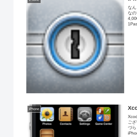
なん
なの
4,
1Pa
Xc
iPhone
Xc
ござ
づら
iP