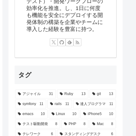
テスト）・開発ワークフローの
効率化を推進。し、1日に何度
も機能を安全にデプロイする開
発体制の構築を企業やチームに
導入した経験を豊富に持つ。
タグ
アジャイル
31
Ruby
13
git
13
symfony
11
rails
11
達人プログラマ
11
emacs
10
Linux
10
iPhone5
10
テスト駆動開発
8
PHP
8
Mac
8
テレワーク
6
スタンディングデスク
6