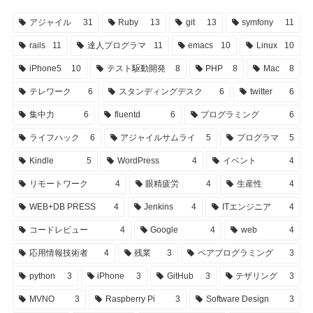
アジャイル
31
Ruby
13
git
13
symfony
11
rails
11
達人プログラマ
11
emacs
10
Linux
10
iPhone5
10
テスト駆動開発
8
PHP
8
Mac
8
テレワーク
6
スタンディングデスク
6
twitter
6
集中力
6
fluentd
6
プログラミング
6
ライフハック
6
アジャイルサムライ
5
プログラマ
5
Kindle
5
WordPress
4
イベント
4
リモートワーク
4
眼精疲労
4
生産性
4
WEB+DB PRESS
4
Jenkins
4
ITエンジニア
4
コードレビュー
4
Google
4
web
4
応用情報技術者
4
残業
3
ペアプログラミング
3
python
3
iPhone
3
GitHub
3
テザリング
3
MVNO
3
Raspberry Pi
3
Software Design
3