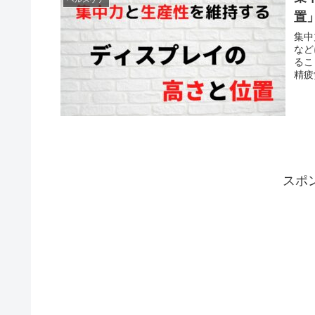
置
集中
など
るこ
精疲
す。
スポ