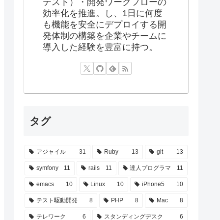
テスト）・開発ワークフローの
効率化を推進。し、1日に何度
も機能を安全にデプロイする開
発体制の構築を企業やチームに
導入した経験を豊富に持つ。
タグ
アジャイル
31
Ruby
13
git
13
symfony
11
rails
11
達人プログラマ
11
emacs
10
Linux
10
iPhone5
10
テスト駆動開発
8
PHP
8
Mac
8
テレワーク
6
スタンディングデスク
6