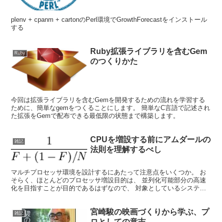
plenv + cpanm + cartonのPerl環境でGrowthForecastをインストール
する
Ruby拡張ライブラリを含むGem
Ruby
のつくりかた
今回は拡張ライブラリを含むGemを開発するための流れを学習する
ために、簡単なgemをつくることにします。 簡単なC言語で記述され
た拡張をGemで配布できる最低限の状態まで構築します。
CPUを増設する前にアムダールの
雑記
法則を理解するべし
マルチプロセッサ環境を設計するにあたって注意点をいくつか。 お
そらく、ほとんどのプロセッサ増設目的は、 並列化可能部分の高速
化を目指すことが目的であるはずなので、 対象としているシステム
や処理の並列化可能部分がシステムの全体非理と比べて少な...
宮崎駿の映画づくりから学ぶ、プ
雑記
ロとしての意志