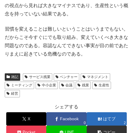
の視点から見れば大きなマイナスであり、生産性という概
念を持っていない結果である。
習慣を変えることは難しいということはいうまでもない。
だからこそ今すぐにでも取り組み、変えていくべき大きな
問題なのである。容認なんてできない事実が目の前であた
りまえに起きている危機なのである。
雑記
サービス残業
ベンチャー
マネジメント
ミーティング
中小企業
会議
残業
生産性
経営
シェアする
X
Facebook
はてブ
0
2
Pocket
LINE
コピー