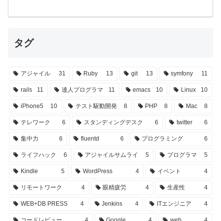
タグ
アジャイル
31
Ruby
13
git
13
symfony
11
rails
11
達人プログラマ
11
emacs
10
Linux
10
iPhone5
10
テスト駆動開発
8
PHP
8
Mac
8
テレワーク
6
スタンディングデスク
6
twitter
6
集中力
6
fluentd
6
プログラミング
6
ライフハック
6
アジャイルサムライ
5
プログラマ
5
Kindle
5
WordPress
4
イベント
4
リモートワーク
4
眼精疲労
4
生産性
4
WEB+DB PRESS
4
Jenkins
4
ITエンジニア
4
コードレビュー
4
Google
4
web
4