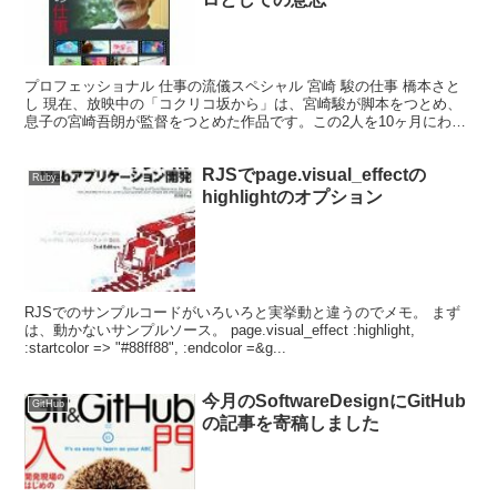
プロフェッショナル 仕事の流儀スペシャル 宮崎 駿の仕事 橋本さと
し 現在、放映中の「コクリコ坂から」は、宮崎駿が脚本をつとめ、
息子の宮崎吾朗が監督をつとめた作品です。この2人を10ヶ月にわた
って取材をしたドキュメンタリー「ふたり」が8月9...
RJSでpage.visual_effectの
Ruby
highlightのオプション
RJSでのサンプルコードがいろいろと実挙動と違うのでメモ。 まず
は、動かないサンプルソース。 page.visual_effect :highlight,
:startcolor => "#88ff88", :endcolor =&g...
今月のSoftwareDesignにGitHub
GitHub
の記事を寄稿しました