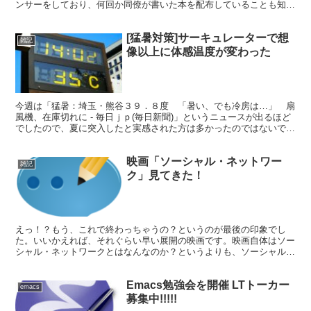
ンサーをしており、何回か同僚が書いた本を配布していることも知っ
ていた。 スポンサーブースで売り子を...
[猛暑対策]サーキュレーターで想
雑記
像以上に体感温度が変わった
今週は「猛暑：埼玉・熊谷３９．８度 「暑い、でも冷房は…」 扇
風機、在庫切れに - 毎日ｊｐ(毎日新聞)」というニュースが出るほど
でしたので、夏に突入したと実感された方は多かったのではないでし
ょうか。 去年、暑さに耐えきれなくて、小さい扇風...
映画「ソーシャル・ネットワー
雑記
ク」見てきた！
えっ！？もう、これで終わっちゃうの？というのが最後の印象でし
た。いいかえれば、それぐらい早い展開の映画です。映画自体はソー
シャル・ネットワークとはなんなのか？というよりも、ソーシャル・
ネットワークを通して、様々な人間の心模様を描いている作品...
Emacs勉強会を開催 LTトーカー
emacs
募集中!!!!!