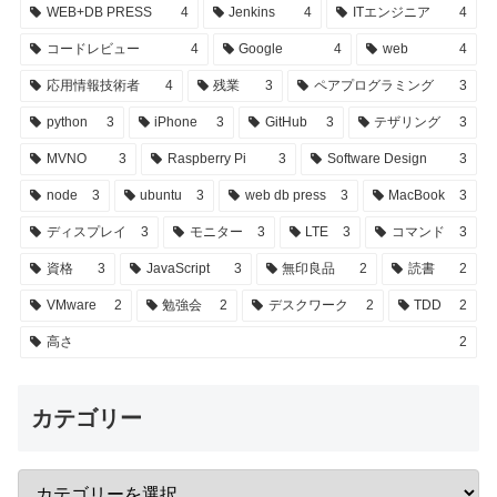
WEB+DB PRESS
4
Jenkins
4
ITエンジニア
4
コードレビュー
4
Google
4
web
4
応用情報技術者
4
残業
3
ペアプログラミング
3
python
3
iPhone
3
GitHub
3
テザリング
3
MVNO
3
Raspberry Pi
3
Software Design
3
node
3
ubuntu
3
web db press
3
MacBook
3
ディスプレイ
3
モニター
3
LTE
3
コマンド
3
資格
3
JavaScript
3
無印良品
2
読書
2
VMware
2
勉強会
2
デスクワーク
2
TDD
2
高さ
2
カテゴリー