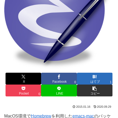
X
Facebook
はてブ
0
1
Pocket
LINE
コピー
0
2015.01.16
2020.09.29
MacOS環境で
Homebrew
を利用した
emacs-mac
のパッケ