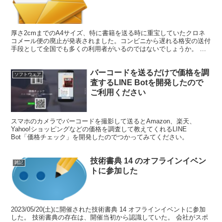
厚さ2cmまでのA4サイズ、特に書籍を送る時に重宝していたクロネ
コメール便の廃止が発表されました。コンビニから遅れる格安の送付
手段として全国でも多くの利用者がいるのではないでしょうか。 個
人に向けて代替サービスの提供はなし 発表を見ると、代...
バーコードを送るだけで価格を調
ソフトウェア
査するLINE Botを開発したので
ご利用ください
スマホのカメラでバーコードを撮影して送るとAmazon、楽天、
Yahoo!ショッピングなどの価格を調査して教えてくれるLINE
Bot「価格チェック」を開発したのでつかってみてください。
技術書典 14 のオフラインイベン
雑記
トに参加した
2023/05/20(土)に開催された技術書典 14 オフラインイベントに参加
した。 技術書典の存在は、開催当初から認識していた。 会社がスポ