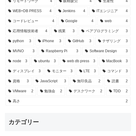
リモートワーク
4
眼精疲労
4
生産性
4
WEB+DB PRESS
4
Jenkins
4
ITエンジニア
4
コードレビュー
4
Google
4
web
4
応用情報技術者
4
残業
3
ペアプログラミング
3
python
3
iPhone
3
GitHub
3
テザリング
3
MVNO
3
Raspberry Pi
3
Software Design
3
node
3
ubuntu
3
web db press
3
MacBook
3
ディスプレイ
3
モニター
3
LTE
3
コマンド
3
資格
3
JavaScript
3
無印良品
2
読書
2
VMware
2
勉強会
2
デスクワーク
2
TDD
2
高さ
2
カテゴリー