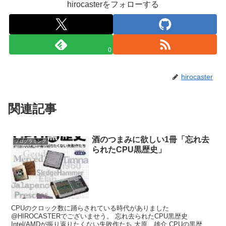
hirocasterをフォローする
0
hirocaster
関連記事
酒のつまみに欲しい1冊「忘れ去
プログラミング
られたCPU黒歴史」
CPUのクロック数に踊らされている時代がありました
@HIROCASTERでございませう。 忘れ去られたCPU黒歴史
Intel/AMDが振り返りたくない失敗作たち 大原 雄介 CPUの黒歴史