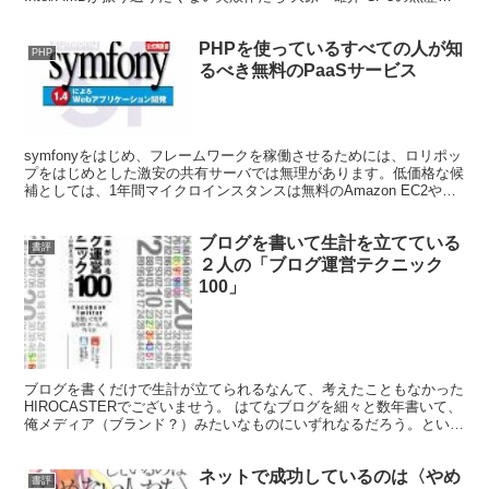
といわれたら、自作をやっていた人間としては、買わな...
PHPを使っているすべての人が知
PHP
るべき無料のPaaSサービス
symfonyをはじめ、フレームワークを稼働させるためには、ロリポッ
プをはじめとした激安の共有サーバでは無理があります。低価格な候
補としては、1年間マイクロインスタンスは無料のAmazon EC2や月
額980円のさくらインターネットのVPS...
ブログを書いて生計を立てている
書評
２人の「ブログ運営テクニック
100」
ブログを書くだけで生計が立てられるなんて、考えたこともなかった
HIROCASTERでございませう。 はてなブログを細々と数年書いて、
俺メディア（ブランド？）みたいなものにいずれなるだろう。という
思いで、ちょうど hiroki.jp というド...
ネットで成功しているのは〈やめ
書評