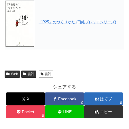
「R25」のつくりかた (日経プレミアシリーズ)
Web
書評
書評
シェアする
X
Facebook
はてブ
0
0
Pocket
LINE
コピー
0