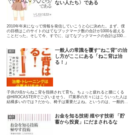
ない人たち〉である
2010年年末になって情報を発信していこうと心に決めた。まず、僕
の目標はこのサイトのはてなブックマーク数の合計が1000を超える
ことだった。そして今、すでに、はてなブックマークの合計は3300
を超えている。目標を立てたときはあと700ぐらい...
一般人の常識を覆す“ねこ背”の治
書評
し方がここにある「ねこ背は治
る！」
子供の頃からねこ背を指摘されて育ち、ちょっと疲れると腰にくる
@HIROCASTERでございませう。 IT業界の方々にはこういった人は
結構多いのでは？だから、椅子は重要だよね。というのは、一般的な
ってきたのかなと感じています。ですが、姿勢も治...
お金を知る技術 殖やす技術 「貯
書評
蓄から投資」にだまされるな