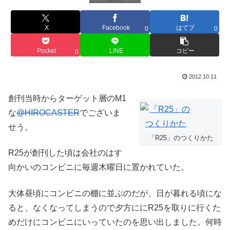
X
Facebook
はてブ
0
0
Pocket
LINE
コピー
0
2012.10.11
創刊当時からターゲット層のM1
な
@HIROCASTER
でございま
せう。
「R25」のつくりかた
R25が創刊した頃は会社のはす
向かいのコンビニに毎週木曜日に置かれていた。
大体昼頃にコンビニの棚に並ぶのだが、日が暮れる頃にな
ると、なくなってしまうので夕方ににR25を取りに行くた
めだけにコンビニにいっていたのを思い出しました。何時