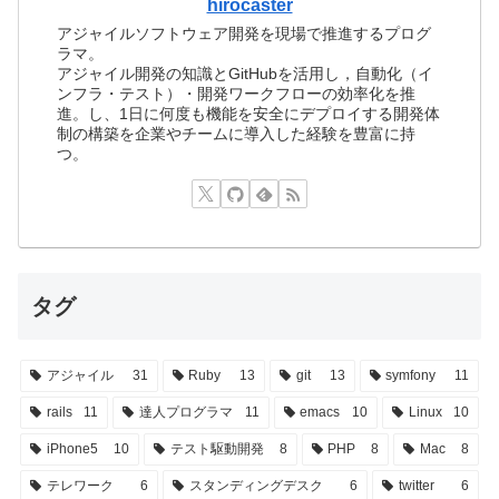
hirocaster
アジャイルソフトウェア開発を現場で推進するプログ
ラマ。
アジャイル開発の知識とGitHubを活用し，自動化（イ
ンフラ・テスト）・開発ワークフローの効率化を推
進。し、1日に何度も機能を安全にデプロイする開発体
制の構築を企業やチームに導入した経験を豊富に持
つ。
タグ
アジャイル
31
Ruby
13
git
13
symfony
11
rails
11
達人プログラマ
11
emacs
10
Linux
10
iPhone5
10
テスト駆動開発
8
PHP
8
Mac
8
テレワーク
6
スタンディングデスク
6
twitter
6