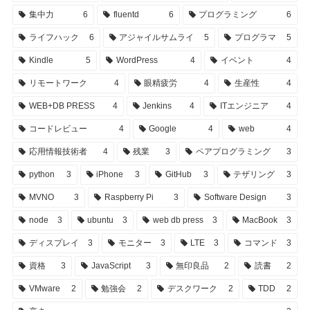
集中力
6
fluentd
6
プログラミング
6
ライフハック
6
アジャイルサムライ
5
プログラマ
5
Kindle
5
WordPress
4
イベント
4
リモートワーク
4
眼精疲労
4
生産性
4
WEB+DB PRESS
4
Jenkins
4
ITエンジニア
4
コードレビュー
4
Google
4
web
4
応用情報技術者
4
残業
3
ペアプログラミング
3
python
3
iPhone
3
GitHub
3
テザリング
3
MVNO
3
Raspberry Pi
3
Software Design
3
node
3
ubuntu
3
web db press
3
MacBook
3
ディスプレイ
3
モニター
3
LTE
3
コマンド
3
資格
3
JavaScript
3
無印良品
2
読書
2
VMware
2
勉強会
2
デスクワーク
2
TDD
2