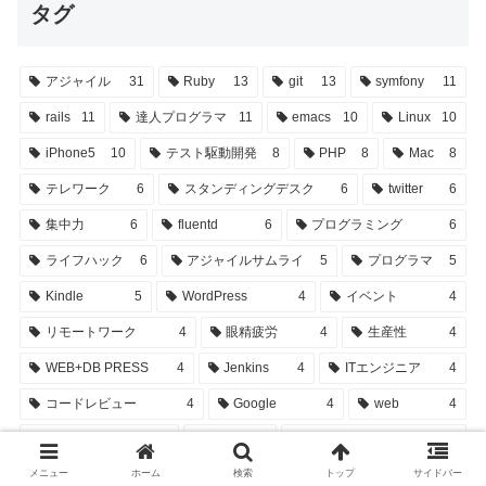
タグ
アジャイル
31
Ruby
13
git
13
symfony
11
rails
11
達人プログラマ
11
emacs
10
Linux
10
iPhone5
10
テスト駆動開発
8
PHP
8
Mac
8
テレワーク
6
スタンディングデスク
6
twitter
6
集中力
6
fluentd
6
プログラミング
6
ライフハック
6
アジャイルサムライ
5
プログラマ
5
Kindle
5
WordPress
4
イベント
4
リモートワーク
4
眼精疲労
4
生産性
4
WEB+DB PRESS
4
Jenkins
4
ITエンジニア
4
コードレビュー
4
Google
4
web
4
応用情報技術者
4
残業
3
ペアプログラミング
3
メニュー
ホーム
検索
トップ
サイドバー
python
3
iPhone
3
GitHub
3
テザリング
3