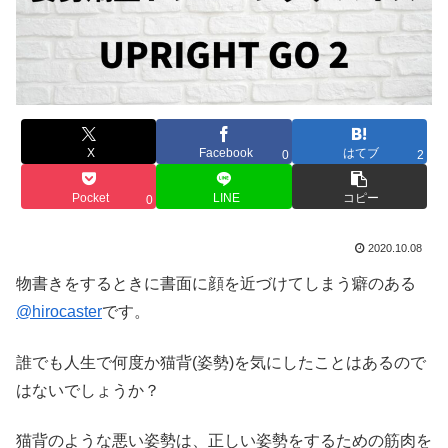
X
Facebook
はてブ
0
2
Pocket
LINE
コピー
0
2020.10.08
物書きをするときに書面に顔を近づけてしまう癖のある
@hirocaster
です。
誰でも人生で何度か猫背(姿勢)を気にしたことはあるので
はないでしょうか？
猫背のような悪い姿勢は、正しい姿勢をするための筋肉を