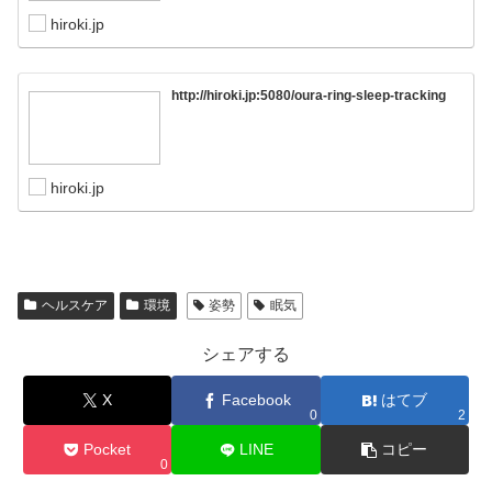
hiroki.jp
http://hiroki.jp:5080/oura-ring-sleep-tracking
hiroki.jp
ヘルスケア
環境
姿勢
眠気
シェアする
X
Facebook
はてブ
0
2
Pocket
LINE
コピー
0