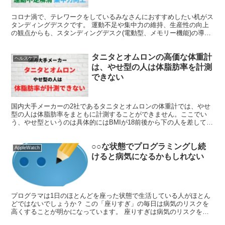
コロナ渦で、テレワークをしているみなさんにおすすめしたい机がス
タンディングデスクです。 運動不足や集中力の維持、生産性の向上
の観点からも、スタンディングデスク(電動型、メモリー機能)の導入
をおすすめします。
タニタとオムロンの高価な体重計
ヘルスケア
は、やせ型の人は体脂肪率を計測
できない
国内大手メーカーの2社であるタニタとオムロンの体重計では、やせ
型の人は体脂肪率をまともに計測することができません。ここでい
う、やせ型というのは具体的にはBMIが18前後から下の人を差してし
ます。これは筆者の実体験によるものです。 コロナ禍で...
○○な状態でプログラミングし続
AppleWatch
けると病気になるかもしれない
プログラマは1日のほとんどを座った状態で生活している人がほとん
どではないでしょうか？ この「座りすぎ」の毎日は病気のリスクを
高くすることが明かになっています。 座りすぎは病気のリスクを高
める この「座りすぎ」の生活は2型糖尿病、心血管疾患な...