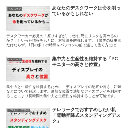
あなたのデスクワークは命を削っ
ヘルスケア
ているかもしれない
デスクワーカー必見の「座りすぎが、いかに死亡リスクを高めるの
か？」といった情報をもとに、対策法を解説します。IT業界の従事者
だけならず、1日の多くの時間をパソコンの前で過して働く方には、
環境を改善することに挑戦していただきたいと思います。
集中力と生産性を維持する「PC
ヘルスケア
モニターの高さと位置」
集中力と生産性を維持するために、ディスプレイの配置や高さ、距離
などについて解説します。適切な位置で適切なディスプレイを利用す
ることにより長時間の集中力と生産性を維持することが可能です。眼
精疲労や肩凝り、ドライアイなどに悩んでいる人にも必見の記事で
す。
テレワークでおすすめしたい机
ソフトウェア開発
「電動昇降式スタンディングデス
ク」