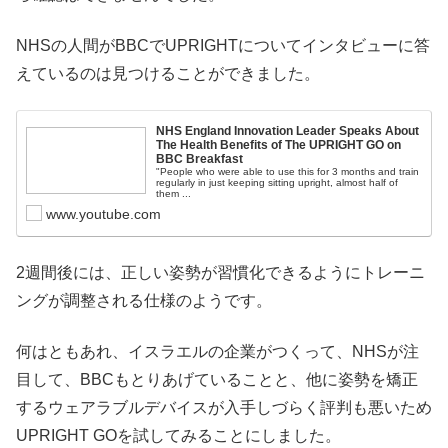
NHSの人間がBBCでUPRIGHTについてインタビューに答
えているのは見つけることができました。
NHS England Innovation Leader Speaks About
The Health Benefits of The UPRIGHT GO on
BBC Breakfast
"People who were able to use this for 3 months and train
regularly in just keeping sitting upright, almost half of
them ...
www.youtube.com
2週間後には、正しい姿勢が習慣化できるようにトレーニ
ングが調整される仕様のようです。
何はともあれ、イスラエルの企業がつくって、NHSが注
目して、BBCもとりあげていることと、他に姿勢を矯正
するウェアラブルデバイスが入手しづらく評判も悪いため
UPRIGHT GOを試してみることにしました。