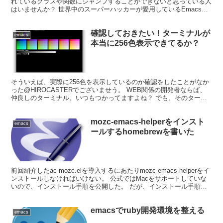
れているクラスや関数にジャンプすることができないと思っている人
はいませんか？ 世界中のスーパーハッカーが愛用しているEmacsが
そんなこともできないわけがありません。 今回...
確認しておきたい！ターミナルが
emacs
本当に256色表示できてるか？
そういえば、実際に256色を表示しているのか確認をしたことがなか
った@HIROCASTERでございませう。 WEB関係の開発者ならば、
仲良しのターミナル。いつもつかってますよね？ でも、そのターミ
ナルは本当に256色表示できるか、確認してま...
mozc-emacs-helperをインスト
emacs
ールするhomebrewを書いた
前回紹介したac-mozc.elを導入するにあたりmozc-emacs-helperをイ
ンストールしなければいけない。 公式ではMacをサポートしていな
いので、インストール手順を公開した。 だが、インストール手順を
実行していくのも面倒なので...
emacsでruby開発環境を整える
emacs