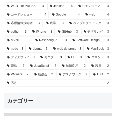
WEB+DB PRESS
4
Jenkins
4
ITエンジニア
4
コードレビュー
4
Google
4
web
4
応用情報技術者
4
残業
3
ペアプログラミング
3
python
3
iPhone
3
GitHub
3
テザリング
3
MVNO
3
Raspberry Pi
3
Software Design
3
node
3
ubuntu
3
web db press
3
MacBook
3
ディスプレイ
3
モニター
3
LTE
3
コマンド
3
資格
3
JavaScript
3
無印良品
2
読書
2
VMware
2
勉強会
2
デスクワーク
2
TDD
2
高さ
2
カテゴリー