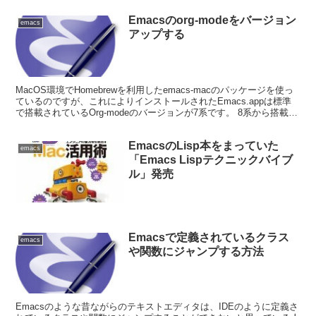
Emacsのorg-modeをバージョン
emacs
アップする
MacOS環境でHomebrewを利用したemacs-macのパッケージを使っ
ているのですが、これによりインストールされたEmacs.appは標準
で搭載されているOrg-modeのバージョンが7系です。 8系から搭載さ
れた機能を利用したかっ...
EmacsのLisp本をまっていた
emacs
「Emacs Lispテクニックバイブ
ル」発売
Emacsで定義されているクラス
emacs
や関数にジャンプする方法
Emacsのような昔ながらのテキストエディタは、IDEのように定義さ