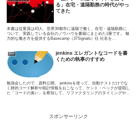
る」在宅・遠隔勤務の時代がやっ
てきた
本書は従業員は43人、世界30都市に遠隔で働く、在宅・遠隔勤務に
ついて、実践している会社のノウハウを書籍にまとめた1冊です。 魅
力的な働き方を提供するBasecamp（37Signals）社 社名を
「37Signals」から主要プロダクトと...
jenkins エレガントなコードを書
PHP
くための執事のすすめ
勉強会したので、資料公開。 jenkinsを使って、自動テストだけでな
く静的コード解析や統計情報をおこなって、ケント・ベックが提唱し
た「コードの臭い」を察知して、リファクタリングのタイミングや具
体的な指摘のフィードバックを自動で得ようという...
スポンサーリンク