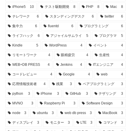
iPhone5
10
テスト駆動開発
8
PHP
8
Mac
8
テレワーク
6
スタンディングデスク
6
twitter
6
集中力
6
fluentd
6
プログラミング
6
ライフハック
6
アジャイルサムライ
5
プログラマ
5
Kindle
5
WordPress
4
イベント
4
リモートワーク
4
眼精疲労
4
生産性
4
WEB+DB PRESS
4
Jenkins
4
ITエンジニア
4
コードレビュー
4
Google
4
web
4
応用情報技術者
4
残業
3
ペアプログラミング
3
python
3
iPhone
3
GitHub
3
テザリング
3
MVNO
3
Raspberry Pi
3
Software Design
3
node
3
ubuntu
3
web db press
3
MacBook
3
ディスプレイ
3
モニター
3
LTE
3
コマンド
3