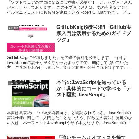
「ソフトウェアのプロになるには本書が必要だ！」と、ボブおじさん
がおっしゃっております。 このボブおじさんは、あの有名なアジャ
イルマニフェストにも名前を連ねているRobert C. Martinです。 プロ
としての最低限必要な知識、姿勢、規律...
GitHubKaigi資料公開「GitHub実
GitHub
践入門は活用するためのガイドブ
ック」
GitHubKaigiに登壇しました。その際の資料を公開します。 当日は
LiveStreamの調子が良くなかったようなので、期待して頂いていた
方、ご迷惑をおかけしました。後ほど動画が公開されるはずです。
（公開され次第こちらにリンクも追加する...
本当のJavaScriptを知っている
JavaScript
か！具体的にコードで学べる「テ
スト駆動 JavaScript」
本書は裏表紙に「中級技術者向け」と明記されている。JavaScriptの
言語仕様に関して、入門したことない人や、関数型の言語に見地のな
い人は、パーフェクトJavaScriptやサイ本あたりで、JavaScriptの言
語仕様を身につけてから、...
「強いチームはオフィスを捨て
プログラミング