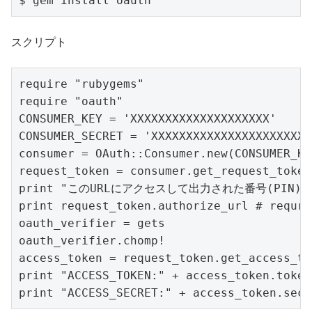
$ gem install oauth
スクリプト
require "rubygems"

require "oauth"

CONSUMER_KEY = 'XXXXXXXXXXXXXXXXXXXX'

CONSUMER_SECRET = 'XXXXXXXXXXXXXXXXXXXXXXX
consumer = OAuth::Consumer.new(CONSUMER_KE
request_token = consumer.get_request_token

print "このURLにアクセスして出力された番号(PIN)
print request_token.authorize_url # req
oauth_verifier = gets

oauth_verifier.chomp!

access_token = request_token.get_access_to
print "ACCESS_TOKEN:" + access_token.token

print "ACCESS_SECRET:" + access_token.secr