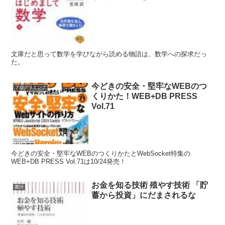
文庫だと思って数学を学びながら読める物語は、数学への探求だっ
た。
今どきの安全・堅牢なWEBのつ
プログラミング
くりかた！WEB+DB PRESS
Vol.71
今どきの安全・堅牢なWEBのつくりかたとWebSocket特集の
WEB+DB PRESS Vol.71は10/24発売！
お金を知る技術 殖やす技術 「貯
書評
蓄から投資」にだまされるな