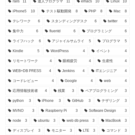
rails
11
達人プログラマ
11
emacs
10
Linux
10
iPhone5
10
テスト駆動開発
8
PHP
8
Mac
8
テレワーク
6
スタンディングデスク
6
twitter
6
集中力
6
fluentd
6
プログラミング
6
ライフハック
6
アジャイルサムライ
5
プログラマ
5
Kindle
5
WordPress
4
イベント
4
リモートワーク
4
眼精疲労
4
生産性
4
WEB+DB PRESS
4
Jenkins
4
ITエンジニア
4
コードレビュー
4
Google
4
web
4
応用情報技術者
4
残業
3
ペアプログラミング
3
python
3
iPhone
3
GitHub
3
テザリング
3
MVNO
3
Raspberry Pi
3
Software Design
3
node
3
ubuntu
3
web db press
3
MacBook
3
ディスプレイ
3
モニター
3
LTE
3
コマンド
3