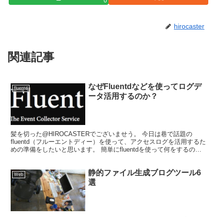
0
hirocaster
関連記事
なぜFluentdなどを使ってログデ
fluentd
ータ活用するのか？
髪を切った@HIROCASTERでございませう。 今日は巷で話題の
fluentd（フルーエントディー）を使って、アクセスログを活用するた
めの準備をしたいと思います。 簡単にfluentdを使って何をするのか
例えばこんなこと という、知識や...
静的ファイル生成ブログツール6
Web
選