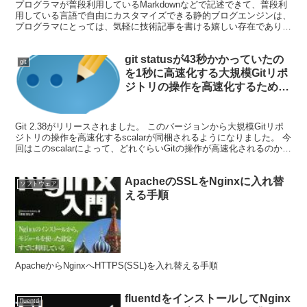
プログラマが普段利用しているMarkdownなどで記述できて、普段利
用している言語で自由にカスタマイズできる静的ブログエンジンは、
プログラマにとっては、気軽に技術記事を書ける嬉しい存在であり、
プログラミング初心者には良い勉強になる教材です。そんな静的ファ
イルブログを生成するツール5選を調べました。
git statusが43秒かかっていたの
git
を1秒に高速化する大規模Gitリポ
ジトリの操作を高速化するための
scalarを紹介
Git 2.38がリリースされました。 このバージョンから大規模Gitリポ
ジトリの操作を高速化するscalarが同梱されるようになりました。 今
回はこのscalarによって、どれぐらいGitの操作が高速化されるのかを
簡単に検証します。 結論...
ApacheのSSLをNginxに入れ替
ソフトウェア
える手順
ApacheからNginxへHTTPS(SSL)を入れ替える手順
fluentdをインストールしてNginx
fluentd