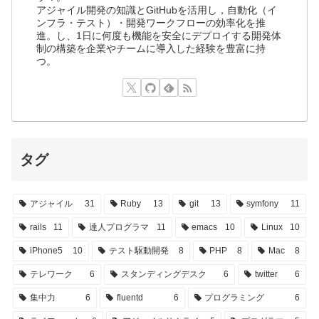
アジャイル開発の知識とGitHubを活用し，自動化（イ
ンフラ・テスト）・開発ワークフローの効率化を推
進。し、1日に何度も機能を安全にデプロイする開発体
制の構築を企業やチームに導入した経験を豊富に持
つ。
タグ
アジャイル
31
Ruby
13
git
13
symfony
11
rails
11
達人プログラマ
11
emacs
10
Linux
10
iPhone5
10
テスト駆動開発
8
PHP
8
Mac
8
テレワーク
6
スタンディングデスク
6
twitter
6
集中力
6
fluentd
6
プログラミング
6