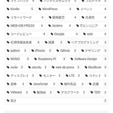
ライフハック
6
アジャイルサムライ
5
プログラマ
5
Kindle
5
WordPress
4
イベント
4
リモートワーク
4
眼精疲労
4
生産性
4
WEB+DB PRESS
4
Jenkins
4
ITエンジニア
4
コードレビュー
4
Google
4
web
4
応用情報技術者
4
残業
3
ペアプログラミング
3
python
3
iPhone
3
GitHub
3
テザリング
3
MVNO
3
Raspberry Pi
3
Software Design
3
node
3
ubuntu
3
web db press
3
MacBook
3
ディスプレイ
3
モニター
3
LTE
3
コマンド
3
資格
3
JavaScript
3
無印良品
2
読書
2
VMware
2
勉強会
2
デスクワーク
2
TDD
2
高さ
2