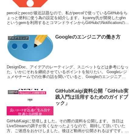
percolとpecoが最近話題なので、私がpercolで使っているGitHubをち
ょっと便利に使う為の設定を紹介します。 kyanny氏が開発したghn
というgemを利用するとコマンドラインからGitHubのNotificationの
UR...
Googleのエンジニアの働き方
プログラミング
DesignDoc、アイデアのレーティング、スニペットなどは参考になっ
た。いかにそれを継続させているポイントを知りたい。 Googleレジ
ュメやチームでの仕事の話を聞いていると、Googleのエンジニアは
仕事がOSSのコミュニティ活動のよう...
GitHubKaigi資料公開「GitHub実
GitHub
践入門は活用するためのガイドブ
ック」
GitHubKaigiに登壇しました。その際の資料を公開します。 当日は
LiveStreamの調子が良くなかったようなので、期待して頂いていた
方、ご迷惑をおかけしました。後ほど動画が公開されるはずです。
（公開され次第こちらにリンクも追加する...