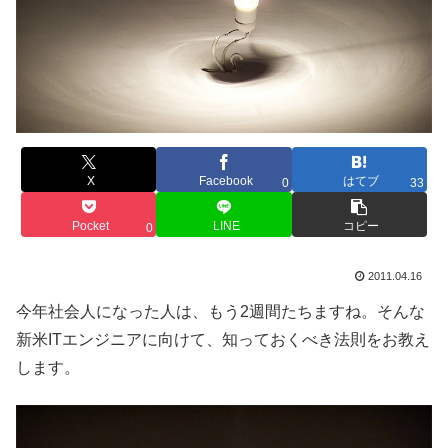
X
Facebook
はてブ
0
33
Pocket
LINE
コピー
0
2011.04.16
今年社会人になった人は、もう2週間たちますね。そんな
新米ITエンジニアに向けて、知っておくべき法則をお教え
します。