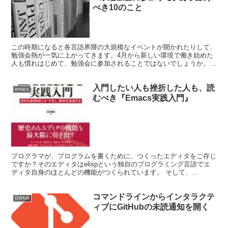
べき10のこと
この時期になると各言語界隈の大規模なイベントが開かれたりして、
勉強会熱が一気に上がってきます。4月から新しい環境で働き始めた
人も慣れはじめて、勉強会に参加されることではないでしょうか。い
くつかの勉強会を運営したり参加したりしている経験から、参加する
人が実践するとよりメリットを享受できるようなことをご紹介しま
入門したい人も挫折した人も、読
す。
emacs
むべき『Emacs実践入門』
プログラマが、プログラムを書くために、つくったエディタをご存じ
ですか？そのエディタはelispという独自のプログラミング言語でエ
ディタ自身のほとんどの機能がつくられています。 そして、
FaceBookの創設者であるマーク・ザッカーバーグも、...
コマンドラインからインタラクテ
GitHub
ィブにGitHubの未読通知を開く