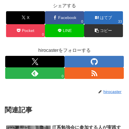
シェアする
X
Facebook
はてブ
0
33
Pocket
LINE
コピー
0
hirocasterをフォローする
0
hirocaster
関連記事
IT系勉強会に参加する人が実践す
Web