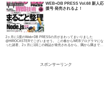
WEB+DB PRESS Vol.68 新人応
プログラミング
援号 発売されるよ！
2ヶ月に1度のWeb+DB PRESSの月がまわってまいりました
@HIROCASTERでございませう。 この春からWEBプログラマにな
った諸君、2ヶ月に1回この雑誌が発売されるから、隅から隅まで目
を通すと立派なプログラマになれるかもしれませんよ。 今月号は4月
なので新人応援号です。毎年やってますね！ 今年はPerl界の重鎮で
ある小飼 弾氏がトップを飾って、まだWebプログラミングに一度も
手を触れてない読者を対象に「Webの世界へようこそ！」と寄稿して
スポンサーリンク
くれています。（この人すごい人ですからね！）