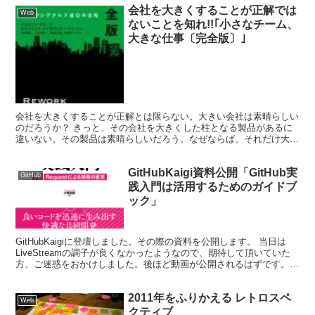
会社を大きくすることが正解では
Web
ないことを知れ!!｢小さなチーム、
大きな仕事〔完全版〕｣
会社を大きくすることが正解とは限らない。大きい会社は素晴らしい
のだろうか？ きっと、その会社を大きくした柱となる製品があるに
違いない。その製品は素晴らしいだろう。なぜならば、それだけ大き
な会社を経営できるビジネス的価値を生み出したのだから。...
GitHubKaigi資料公開「GitHub実
GitHub
践入門は活用するためのガイドブ
ック」
GitHubKaigiに登壇しました。その際の資料を公開します。 当日は
LiveStreamの調子が良くなかったようなので、期待して頂いていた
方、ご迷惑をおかけしました。後ほど動画が公開されるはずです。
（公開され次第こちらにリンクも追加する...
2011年をふりかえる レトロスペ
Web
クティブ