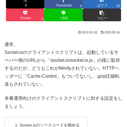
X
Facebook
はてブ
0
15
Pocket
LINE
コピー
0
2012.01.02
2020.09.16
通常、
Socket.ioのクライアントスクリプトは、起動しているサ
ーバー側のURLから「/socket.io/socket.io.js」の様に取得
するのだが、どうもこれがMinifyされていない。HTTPヘ
ッダーに「Cache-Control」もついてないし、gzip圧縮転
送もされていない。
本番運用向けのクライアントスクリプトに対する設定をし
ましょう。
Socket.ioのソースコードを眺める