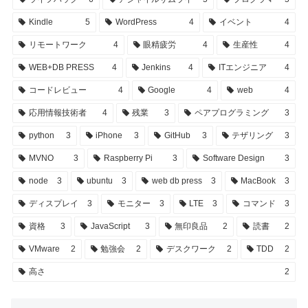
Kindle
5
WordPress
4
イベント
4
リモートワーク
4
眼精疲労
4
生産性
4
WEB+DB PRESS
4
Jenkins
4
ITエンジニア
4
コードレビュー
4
Google
4
web
4
応用情報技術者
4
残業
3
ペアプログラミング
3
python
3
iPhone
3
GitHub
3
テザリング
3
MVNO
3
Raspberry Pi
3
Software Design
3
node
3
ubuntu
3
web db press
3
MacBook
3
ディスプレイ
3
モニター
3
LTE
3
コマンド
3
資格
3
JavaScript
3
無印良品
2
読書
2
VMware
2
勉強会
2
デスクワーク
2
TDD
2
高さ
2