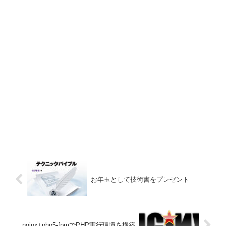
お年玉として技術書をプレゼント
nginx+php5-fpmでPHP実行環境を構築