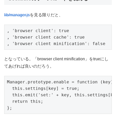
lib/manager.js
を見る限りだと、
, 'browser client': true

, 'browser client cache': true

, 'browser client minification': false
となっている。「browser client minification」をtrueにし
てあげれば良いのだろう。
Manager.prototype.enable = function (key) {
  this.settings[key] = true;

  this.emit('set:' + key, this.settings[ke
  return this;

};