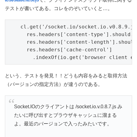
テストが書いてある。コレをのぞいていくと…。
    cl.get('/socket.io/socket.io.v0.8.9.js
      res.headers['content-type'].should.e
      res.headers['content-length'].should
      res.headers['cache-control']

        .indexOf(io.get('browser client ex
という、テストを発見！！どうも内容をみると取得方法
（バージョンの指定方法）が違うのである。
Socket.IOのクライアントは /socket.io.v.0.8.7.js み
たいに呼び出すとブラウザキャッシュに溜まる
よ。最近のバージョンで入ったみたいです。