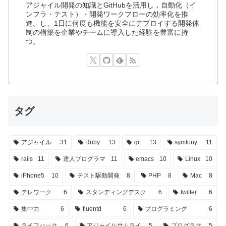
アジャイル開発の知識とGitHubを活用し，自動化（イ
ンフラ・テスト）・開発ワークフローの効率化を推
進。し、1日に何度も機能を安全にデプロイする開発体
制の構築を企業やチームに導入した経験を豊富に持
つ。
タグ
アジャイル
31
Ruby
13
git
13
symfony
11
rails
11
達人プログラマ
11
emacs
10
Linux
10
iPhone5
10
テスト駆動開発
8
PHP
8
Mac
8
テレワーク
6
スタンディングデスク
6
twitter
6
集中力
6
fluentd
6
プログラミング
6
ライフハック
6
アジャイルサムライ
5
プログラマ
5