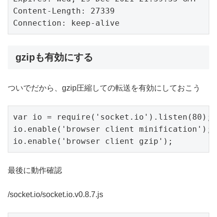
Content-Length: 27339

Connection: keep-alive
gzipも有効にする
ついでだから、gzip圧縮しての転送を有効にしておこう
var io = require('socket.io').listen(80);

io.enable('browser client minification');

io.enable('browser client gzip');
最後に動作確認
/socket.io/socket.io.v0.8.7.js