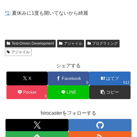
*1
: 夏休みに1度も開いてないから綺麗
Test-Driven Development
アジャイル
プログラミング
アジャイル
シェアする
X
Facebook
はてブ
0
512
Pocket
LINE
コピー
0
hirocasterをフォローする