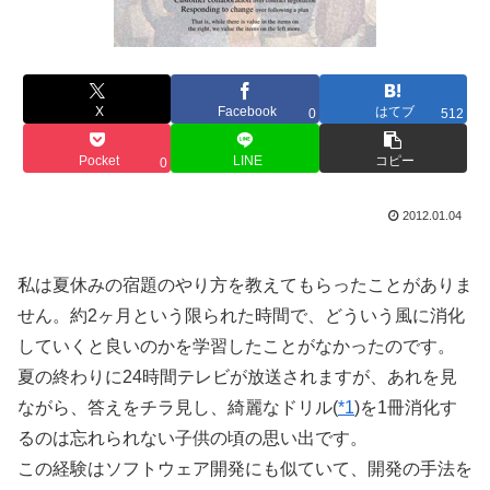
X
Facebook
はてブ
0
512
Pocket
LINE
コピー
0
2012.01.04
私は夏休みの宿題のやり方を教えてもらったことがありま
せん。約2ヶ月という限られた時間で、どういう風に消化
していくと良いのかを学習したことがなかったのです。
夏の終わりに24時間テレビが放送されますが、あれを見
ながら、答えをチラ見し、綺麗なドリル(
*1
)を1冊消化す
るのは忘れられない子供の頃の思い出です。
この経験はソフトウェア開発にも似ていて、開発の手法を