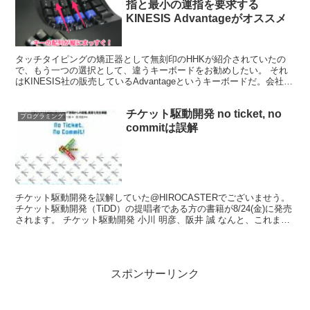
指と最小の運指を要求する
KINESIS Advantageがオススメ
タッチタイピングの矯正器として無刻印のHHKが紹介されていたの
で、もう一つの選択として、違うキーボードをお勧めしたい。 それ
はKINESIS社の販売しているAdvantageというキーボードだ。会社を
代表する製品のためか、単に「キネシス」と...
チケット駆動開発 no ticket, no
プログラミング
commitは誤解
チケット駆動開発を誤解していた@HIROCASTERでございませう。
チケット駆動開発（TiDD）の提唱者である方の書籍が8/24(金)に発売
されます。 チケット駆動開発 小川 明彦、阪井 誠 なんと、これまで
チケット駆動開発は no ti...
スポンサーリンク