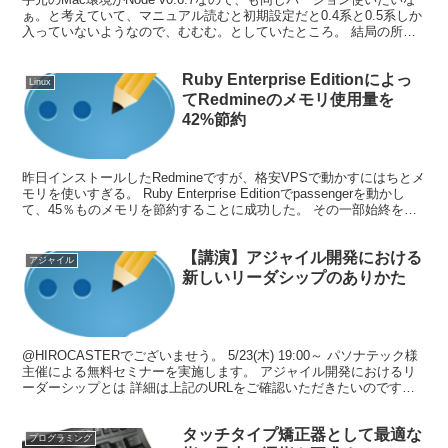
ぁ。と考えていて、マニュアル読むと初期設定だと0.4系と0.5系しか
入っていないようなので、むむむ。としていたところ。 結局の所、
nvmでnodeのバージョン管理をし...
Ruby Enterprise Editionによっ
Linux
てRedmineのメモリ使用量を
42%節約
昨日インストールしたRedmineですが、格安VPSで動かすにはちとメ
モリを使いすぎる。 Ruby Enterprise Editionでpassengerを動かし
て、45％ものメモリを節約することに成功した。 その一部始終を語
ろう。 現在...
【講演】アジャイル開発における
アジャイル
新しいリーダシップのありかた
@HIROCASTERでございませう。 5/23(木) 19:00～ パソナテック様
主催による無料セミナーを実施します。 アジャイル開発におけるリ
ーダーシップとは 詳細は上記のURLをご確認いただきたいのです
が、ざっくり説明するとアジャイル...
タッチタイプ矯正器として最適な
プログラミング