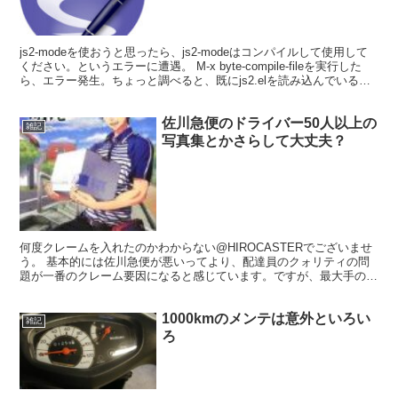
js2-modeを使おうと思ったら、js2-modeはコンパイルして使用して
ください。というエラーに遭遇。 M-x byte-compile-fileを実行した
ら、エラー発生。ちょっと調べると、既にjs2.elを読み込んでいると
エラーするそ...
佐川急便のドライバー50人以上の
雑記
写真集とかさらして大丈夫？
何度クレームを入れたのかわからない@HIROCASTERでございませ
う。 基本的には佐川急便が悪いってより、配達員のクォリティの問
題が一番のクレーム要因になると感じています。ですが、最大手のク
ロネコヤマトと比較するとやはり、組織敵問題もある...
1000kmのメンテは意外といろい
雑記
ろ