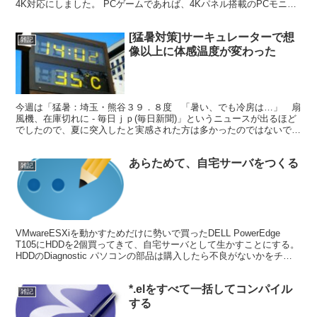
4K対応にしました。 PCゲームであれば、4Kパネル搭載のPCモニタ
ーか4Kテレビがあり、ビデオカ...
[猛暑対策]サーキュレーターで想
雑記
像以上に体感温度が変わった
今週は「猛暑：埼玉・熊谷３９．８度 「暑い、でも冷房は…」 扇
風機、在庫切れに - 毎日ｊｐ(毎日新聞)」というニュースが出るほど
でしたので、夏に突入したと実感された方は多かったのではないでし
ょうか。 去年、暑さに耐えきれなくて、小さい扇風...
あらためて、自宅サーバをつくる
雑記
VMwareESXiを動かすためだけに勢いで買ったDELL PowerEdge
T105にHDDを2個買ってきて、自宅サーバとして生かすことにする。
HDDのDiagnostic パソコンの部品は購入したら不良がないかをチェ
ックしないといけ...
*.elをすべて一括してコンパイル
雑記
する