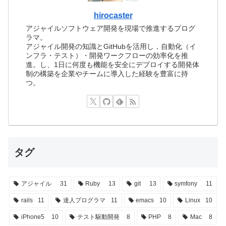
hirocaster
アジャイルソフトウェア開発を現場で推進するプログ
ラマ。
アジャイル開発の知識とGitHubを活用し，自動化（イ
ンフラ・テスト）・開発ワークフローの効率化を推
進。し、1日に何度も機能を安全にデプロイする開発体
制の構築を企業やチームに導入した経験を豊富に持
つ。
タグ
アジャイル
31
Ruby
13
git
13
symfony
11
rails
11
達人プログラマ
11
emacs
10
Linux
10
iPhone5
10
テスト駆動開発
8
PHP
8
Mac
8