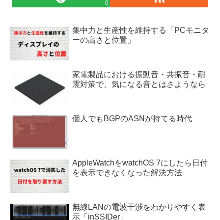
0
集中力と生産性を維持する「PCモニタ
ーの高さと位置」
家電製品における振動音・共振音・耐
震対策で、気になる音とはさようなら
個人でもBGPのASNが持てる時代
AppleWatchをwatchOS 7にしたら日付
を表示できなくなった解決方法
無線LANの電波干渉をわかりやすく表
示「inSSIDer」