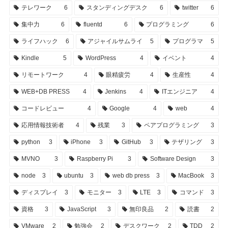
テレワーク
6
スタンディングデスク
6
twitter
6
集中力
6
fluentd
6
プログラミング
6
ライフハック
6
アジャイルサムライ
5
プログラマ
5
Kindle
5
WordPress
4
イベント
4
リモートワーク
4
眼精疲労
4
生産性
4
WEB+DB PRESS
4
Jenkins
4
ITエンジニア
4
コードレビュー
4
Google
4
web
4
応用情報技術者
4
残業
3
ペアプログラミング
3
python
3
iPhone
3
GitHub
3
テザリング
3
MVNO
3
Raspberry Pi
3
Software Design
3
node
3
ubuntu
3
web db press
3
MacBook
3
ディスプレイ
3
モニター
3
LTE
3
コマンド
3
資格
3
JavaScript
3
無印良品
2
読書
2
VMware
2
勉強会
2
デスクワーク
2
TDD
2