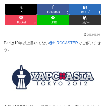
X
Facebook
はてブ
0
1
Pocket
LINE
コピー
0
2012.09.30
Perlは10年以上書いてない
@HIROCASTER
でございませ
う。