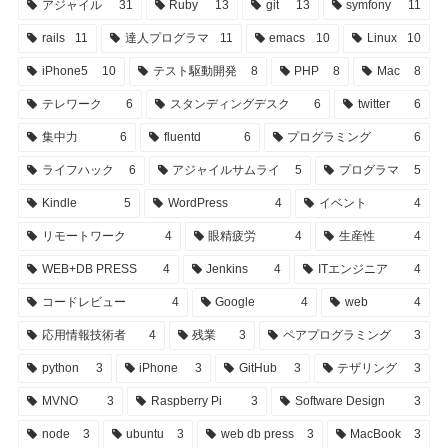
アジャイル
31
Ruby
13
git
13
symfony
11
rails
11
達人プログラマ
11
emacs
10
Linux
10
iPhone5
10
テスト駆動開発
8
PHP
8
Mac
8
テレワーク
6
スタンディングデスク
6
twitter
6
集中力
6
fluentd
6
プログラミング
6
ライフハック
6
アジャイルサムライ
5
プログラマ
5
Kindle
5
WordPress
4
イベント
4
リモートワーク
4
眼精疲労
4
生産性
4
WEB+DB PRESS
4
Jenkins
4
ITエンジニア
4
コードレビュー
4
Google
4
web
4
応用情報技術者
4
残業
3
ペアプログラミング
3
python
3
iPhone
3
GitHub
3
テザリング
3
MVNO
3
Raspberry Pi
3
Software Design
3
node
3
ubuntu
3
web db press
3
MacBook
3