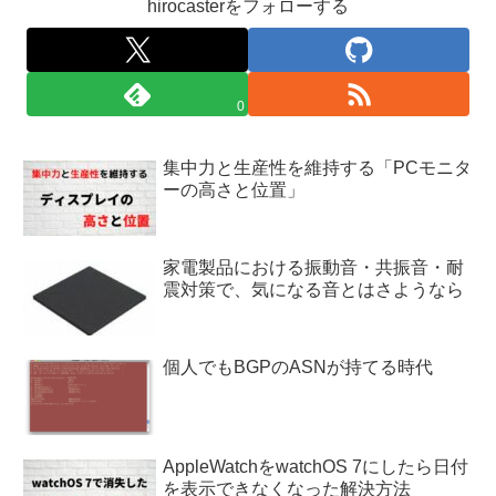
hirocasterをフォローする
0
集中力と生産性を維持する「PCモニタ
ーの高さと位置」
家電製品における振動音・共振音・耐
震対策で、気になる音とはさようなら
個人でもBGPのASNが持てる時代
AppleWatchをwatchOS 7にしたら日付
を表示できなくなった解決方法