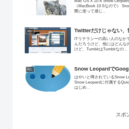
Mac OS X 10.6 Sno
（MacBook 10.5なので） S
際に使って感じ...
Twitterだけじゃな
雑記
ITリテラシーの高い人のなかで
んだろうけど、他にはどんなのあるか
けど、TumblrはTumblrなの...
Snow LeopardでGo
雑記
はやいと噂されているSnow Le
Snow Leopardに付属するQui
はじめ...
スポ