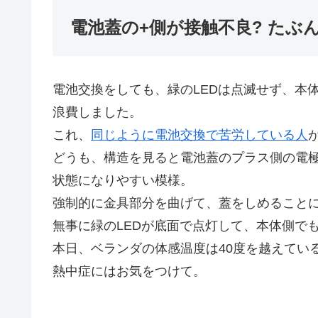
電池蓋の+側が接触不良? たぶ
電池交換をしても、緑のLEDは点滅せず、本
浪費しました。
これ、
同じように電池交換で苦労している人
どうも、構造を見ると電池蓋のプラス側の電
状態になりやすい模様。
強制的に金具部分を曲げて、蓋をしめること
無事に緑のLEDが底面で点灯して、本体側で
本日、ベランダの体感温度は40度を越えてい
熱中症にはお気をつけて。