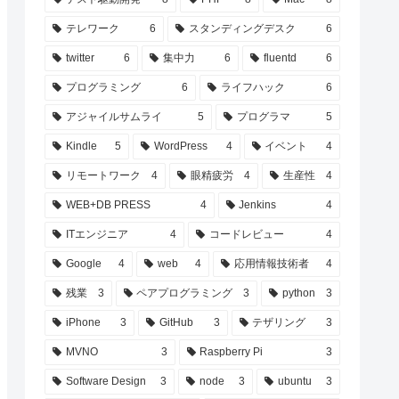
テレワーク
6
スタンディングデスク
6
twitter
6
集中力
6
fluentd
6
プログラミング
6
ライフハック
6
アジャイルサムライ
5
プログラマ
5
Kindle
5
WordPress
4
イベント
4
リモートワーク
4
眼精疲労
4
生産性
4
WEB+DB PRESS
4
Jenkins
4
ITエンジニア
4
コードレビュー
4
Google
4
web
4
応用情報技術者
4
残業
3
ペアプログラミング
3
python
3
iPhone
3
GitHub
3
テザリング
3
MVNO
3
Raspberry Pi
3
Software Design
3
node
3
ubuntu
3