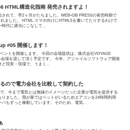
ol.66 HTML構造化指南 発売されますよ！
れて、早2ヶ月がたちました。WEB+DB PRESSの発売時期で
されました。 HTML スマホ向けにHTML5を書いてたりするわけで
時代に適当にこなして...
eetup #05 開催します！
でのイベントを開催します。 今回の会場提供は、株式会社VOYAGE
きる会場を貸して頂く予定です。 今年、アジャイルソフトウェア開発
ど現実・現場で、うまく...
するので電力会社を比較して契約した
とで、今まで電気とは無縁のイメージだった企業が電気を提供する
なりました。我が家ではペットがいるためエアコンを24時間利用
バもずっと稼動しています。そのため、電気...
ぁ