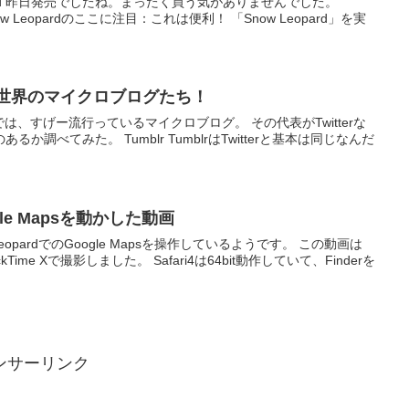
w Leopard 昨日発売でしたね。まったく買う気がありませんでした。
now Leopardのここに注目：これは便利！ 「Snow Leopard」を実
い、世界のマイクロブログたち！
は、すげー流行っているマイクロブログ。 その代表がTwitterな
調べてみた。 Tumblr TumblrはTwitterと基本は同じなんだ
ogle Mapsを動かした動画
opardでのGoogle Mapsを操作しているようです。 この動画は
ckTime Xで撮影しました。 Safari4は64bit動作していて、Finderを
ンサーリンク