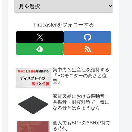
hirocasterをフォローする
0
集中力と生産性を維持する
「PCモニターの高さと位
置」
家電製品における振動音・
共振音・耐震対策で、気に
なる音とはさようなら
個人でもBGPのASNが持て
る時代