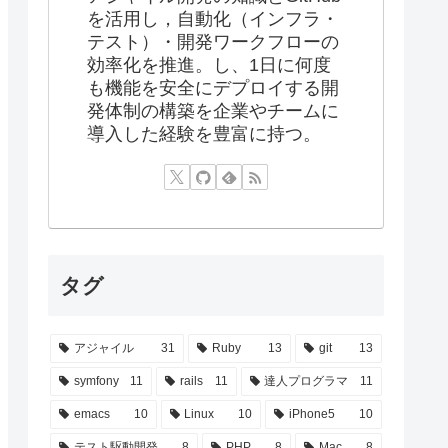
を活用し，自動化（インフラ・
テスト）・開発ワークフローの
効率化を推進。し、1日に何度
も機能を安全にデプロイする開
発体制の構築を企業やチームに
導入した経験を豊富に持つ。
タグ
アジャイル
31
Ruby
13
git
13
symfony
11
rails
11
達人プログラマ
11
emacs
10
Linux
10
iPhone5
10
テスト駆動開発
8
PHP
8
Mac
8