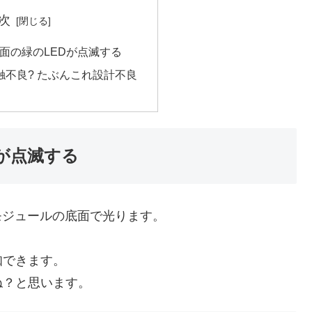
次
面の緑のLEDが点滅する
触不良? たぶんこれ設計不良
が点滅する
モジュールの底面で光ります。
知できます。
ね？と思います。