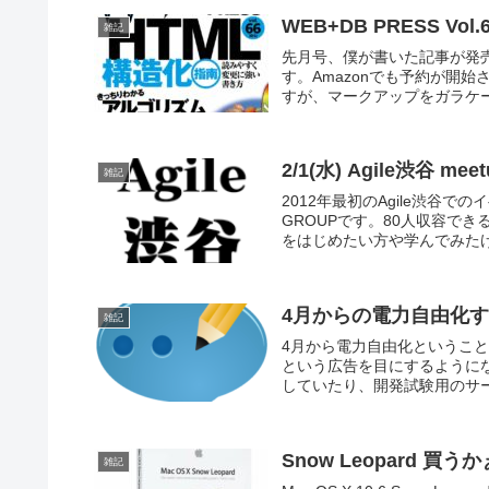
WEB+DB PRESS V
雑記
先月号、僕が書いた記事が発売さ
す。Amazonでも予約が開始
すが、マークアップをガラケー
2/1(水) Agile渋谷 m
雑記
2012年最初のAgile渋谷
GROUPです。80人収容で
をはじめたい方や学んでみたけ
4月からの電力自由化
雑記
4月から電力自由化というこ
という広告を目にするように
していたり、開発試験用のサー
Snow Leopard 買うか
雑記