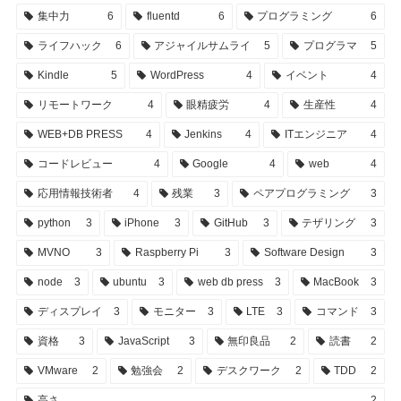
集中力
6
fluentd
6
プログラミング
6
ライフハック
6
アジャイルサムライ
5
プログラマ
5
Kindle
5
WordPress
4
イベント
4
リモートワーク
4
眼精疲労
4
生産性
4
WEB+DB PRESS
4
Jenkins
4
ITエンジニア
4
コードレビュー
4
Google
4
web
4
応用情報技術者
4
残業
3
ペアプログラミング
3
python
3
iPhone
3
GitHub
3
テザリング
3
MVNO
3
Raspberry Pi
3
Software Design
3
node
3
ubuntu
3
web db press
3
MacBook
3
ディスプレイ
3
モニター
3
LTE
3
コマンド
3
資格
3
JavaScript
3
無印良品
2
読書
2
VMware
2
勉強会
2
デスクワーク
2
TDD
2
高さ
2