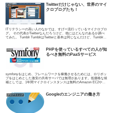
Twitterだけじゃない、世界のマイ
雑記
クロブログたち！
ITリテラシーの高い人のなかでは、すげー流行っているマイクロブロ
グ。 その代表がTwitterなんだろうけど、他にはどんなのあるか調べ
てみた。 Tumblr TumblrはTwitterと基本は同じなんだけど、Tumblrは
Tumblrなの...
PHPを使っているすべての人が知
PHP
るべき無料のPaaSサービス
symfonyをはじめ、フレームワークを稼働させるためには、ロリポッ
プをはじめとした激安の共有サーバでは無理があります。低価格な候
補としては、1年間マイクロインスタンスは無料のAmazon EC2や月
額980円のさくらインターネットのVPS...
Googleのエンジニアの働き方
プログラミング