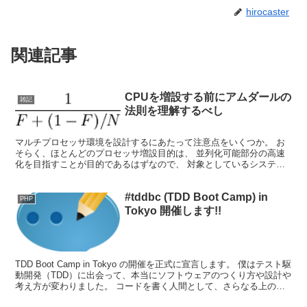
hirocaster
関連記事
CPUを増設する前にアムダールの
雑記
法則を理解するべし
マルチプロセッサ環境を設計するにあたって注意点をいくつか。 お
そらく、ほとんどのプロセッサ増設目的は、 並列化可能部分の高速
化を目指すことが目的であるはずなので、 対象としているシステム
や処理の並列化可能部分がシステムの全体非理と比べて少な...
#tddbc (TDD Boot Camp) in
PHP
Tokyo 開催します!!
TDD Boot Camp in Tokyo の開催を正式に宣言します。 僕はテスト駆
動開発（TDD）に出会って、本当にソフトウェアのつくり方や設計や
考え方が変わりました。 コードを書く人間として、さらなる上のス
テージに上れたことを実感でき...