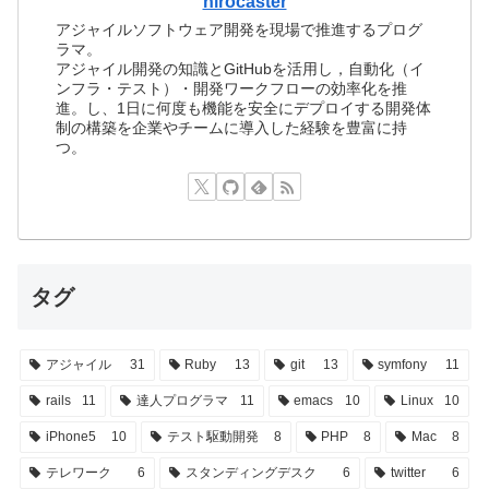
hirocaster
アジャイルソフトウェア開発を現場で推進するプログ
ラマ。
アジャイル開発の知識とGitHubを活用し，自動化（イ
ンフラ・テスト）・開発ワークフローの効率化を推
進。し、1日に何度も機能を安全にデプロイする開発体
制の構築を企業やチームに導入した経験を豊富に持
つ。
タグ
アジャイル
31
Ruby
13
git
13
symfony
11
rails
11
達人プログラマ
11
emacs
10
Linux
10
iPhone5
10
テスト駆動開発
8
PHP
8
Mac
8
テレワーク
6
スタンディングデスク
6
twitter
6