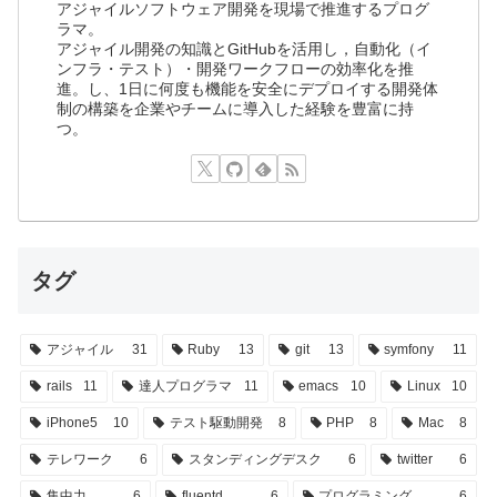
アジャイルソフトウェア開発を現場で推進するプログ
ラマ。
アジャイル開発の知識とGitHubを活用し，自動化（イ
ンフラ・テスト）・開発ワークフローの効率化を推
進。し、1日に何度も機能を安全にデプロイする開発体
制の構築を企業やチームに導入した経験を豊富に持
つ。
タグ
アジャイル
31
Ruby
13
git
13
symfony
11
rails
11
達人プログラマ
11
emacs
10
Linux
10
iPhone5
10
テスト駆動開発
8
PHP
8
Mac
8
テレワーク
6
スタンディングデスク
6
twitter
6
集中力
6
fluentd
6
プログラミング
6