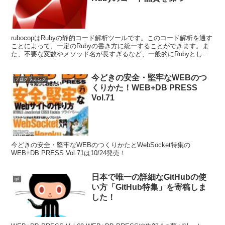
rubocopはRubyの静的コード解析ツールです。このコード解析を通す
ことによって、一定のRubyの書き方に統一することができます。ま
た、不要な変数やメソッド名が長すぎるなど、一般的にRubyとして
読みやすいコードにするための警告もされま...
今どきの安全・堅牢なWEBのつ
プログラミング
くりかた！WEB+DB PRESS
Vol.71
今どきの安全・堅牢なWEBのつくりかたとWebSocket特集の
WEB+DB PRESS Vol.71は10/24発売！
日本で唯一の詳細なGitHubの使
git
い方「GitHub特集」を寄稿しま
した！