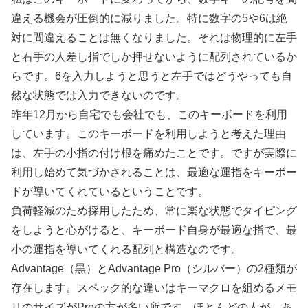
違える機会が圧倒的に減りました。特に数字の5や6は絶
対に間違えることは無くなりました。それは物理的に左手
と右手の人差し指でしか押せないように配列されているか
らです。6を入力しようと思うと左手ではどうやっても自
然な状態では入力できないのです。
昨年12月から自宅でも会社でも、このキーボードを利用
しています。このキーボードを利用しようと考えた理由
は、左手の小指の付け根を痛めたことです。ですが実際に
利用し始めて気づかされることは、最適な運指をキーボー
ドが導いてくれているということです。
負荷軽減のため採用したため、常に楽な状態でタイピング
をしようと心がけると、キーボード自身が最適な指で、最
小の運指を導いてくれる配列と構造なのです。
Advantage（黒）とAdvantage Pro（シルバー）の2種類が
存在します。スペック的な違いはキーマクロを組めるメモ
リのサイズがProの方が多い所です。ほとんどの人が、あ