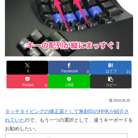
X
Facebook
はてブ
0
21
Pocket
LINE
コピー
0
2014.05.20
タッチタイピングの矯正器として無刻印のHHKが紹介さ
れていた
ので、もう一つの選択として、違うキーボードを
お勧めしたい。