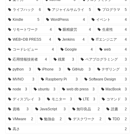
ライフハック
6
アジャイルサムライ
5
プログラマ
5
Kindle
5
WordPress
4
イベント
4
リモートワーク
4
眼精疲労
4
生産性
4
WEB+DB PRESS
4
Jenkins
4
ITエンジニア
4
コードレビュー
4
Google
4
web
4
応用情報技術者
4
残業
3
ペアプログラミング
3
python
3
iPhone
3
GitHub
3
テザリング
3
MVNO
3
Raspberry Pi
3
Software Design
3
node
3
ubuntu
3
web db press
3
MacBook
3
ディスプレイ
3
モニター
3
LTE
3
コマンド
3
資格
3
JavaScript
3
無印良品
2
読書
2
VMware
2
勉強会
2
デスクワーク
2
TDD
2
高さ
2