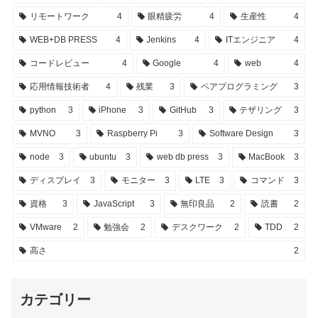
リモートワーク
4
眼精疲労
4
生産性
4
WEB+DB PRESS
4
Jenkins
4
ITエンジニア
4
コードレビュー
4
Google
4
web
4
応用情報技術者
4
残業
3
ペアプログラミング
3
python
3
iPhone
3
GitHub
3
テザリング
3
MVNO
3
Raspberry Pi
3
Software Design
3
node
3
ubuntu
3
web db press
3
MacBook
3
ディスプレイ
3
モニター
3
LTE
3
コマンド
3
資格
3
JavaScript
3
無印良品
2
読書
2
VMware
2
勉強会
2
デスクワーク
2
TDD
2
高さ
2
カテゴリー