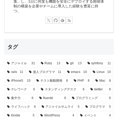
進。し、1日に何度も機能を安全にデプロイする開発体
制の構築を企業やチームに導入した経験を豊富に持
つ。
タグ
アジャイル
31
Ruby
13
git
13
symfony
11
rails
11
達人プログラマ
11
emacs
10
Linux
10
iPhone5
10
テスト駆動開発
8
PHP
8
Mac
8
テレワーク
6
スタンディングデスク
6
twitter
6
集中力
6
fluentd
6
プログラミング
6
ライフハック
6
アジャイルサムライ
5
プログラマ
5
Kindle
5
WordPress
4
イベント
4