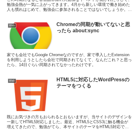
勉強会熱が一気に上がってきます。4月から新しい環境で働き始めた
人も慣れはじめて、勉強会に参加されることではないでしょうか。い
くつかの勉強会を運営したり参加したりしている経験から、参加する
人が実践するとよりメリットを享受できるようなことをご紹介しま
Chromeの同期が動いてないと思
す。
Web
ったら about:sync
家でも会社でもGoogle Chromeなのですが、家で導入したExtension
を利用しようとしたら会社で同期されてなくて、なんだこれ？と思っ
たら、14日ぐらい同期されてなかったわけです。
HTML5に対応したWordPressの
Web
テーマをつくる
既にお気づきの方もおられるとおもいますが、当サイトのデザインを
一新してHTML5対応しました。最近、HTML5とCSS3に触る機会が
増えてきたので、勉強がてら、本サイトのテーマをHTML5対応で、
一通りつくりました。 本サイトはWordPr...