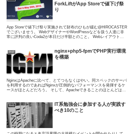
ForkLiftがApp Storeで値下げ祭
り
App Storeで値下げ祭り実施されて財布のひもが緩む@HIROCASTER
でございませう。 WebデザイナーやWordPressなどを扱う人達に非
常に評判の良いCoda2が本日だけ半額とのこと。 Webレイアウトデ
ザインするときは、確か...
nginx+php5-fpmでPHP実行環境
PHP
を構築
NginxはApacheに比べて、とてつもなくはやい。同スペックのサーバ
を利用するのであればNginxが圧倒的なパフォーマンスを発揮するケ
ースがほとんどだろう。 そして、Apacheできることのほとんどは、
Nginxでもできる。 年末年始を...
IT系勉強会に参加する人が実践す
Web
べき10のこと
この時期になると各言語界隈の大規模なイベントが開かれたりして、