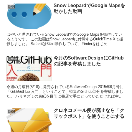
Snow LeopardでGoogle Mapsを
雑記
動かした動画
はやいと噂されているSnow LeopardでのGoogle Mapsを操作してい
るようです。 この動画はSnow Leopardに付属するQuickTime Xで撮
影しました。 Safari4は64bit動作していて、Finderをはじめ...
今月のSoftwareDesignにGitHub
GitHub
の記事を寄稿しました
今週の月曜日(5/18)に発売されているSoftwareDesign 2015年6月号に
「Git&GitHub 入門」ということで、特集のGitHub部分を寄稿しまし
た。 ハリネズミの表紙を目印に書店で手にとっていただければ幸い
です。 内容...
クロネコメール便が廃止なら「ク
雑記
リックポスト」を使うことにする