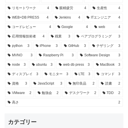
リモートワーク
4
眼精疲労
4
生産性
4
WEB+DB PRESS
4
Jenkins
4
ITエンジニア
4
コードレビュー
4
Google
4
web
4
応用情報技術者
4
残業
3
ペアプログラミング
3
python
3
iPhone
3
GitHub
3
テザリング
3
MVNO
3
Raspberry Pi
3
Software Design
3
node
3
ubuntu
3
web db press
3
MacBook
3
ディスプレイ
3
モニター
3
LTE
3
コマンド
3
資格
3
JavaScript
3
無印良品
2
読書
2
VMware
2
勉強会
2
デスクワーク
2
TDD
2
高さ
2
カテゴリー