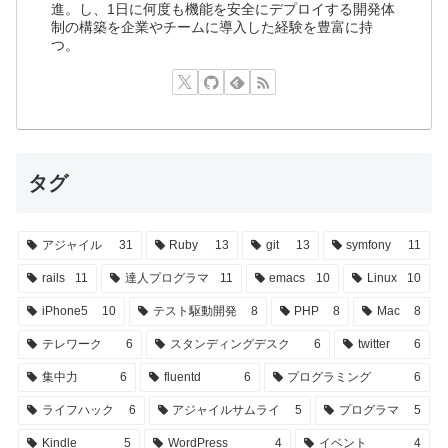
進。し、1日に何度も機能を安全にデプロイする開発体
制の構築を企業やチームに導入した経験を豊富に持
つ。
タグ
アジャイル
31
Ruby
13
git
13
symfony
11
rails
11
達人プログラマ
11
emacs
10
Linux
10
iPhone5
10
テスト駆動開発
8
PHP
8
Mac
8
テレワーク
6
スタンディングデスク
6
twitter
6
集中力
6
fluentd
6
プログラミング
6
ライフハック
6
アジャイルサムライ
5
プログラマ
5
Kindle
5
WordPress
4
イベント
4