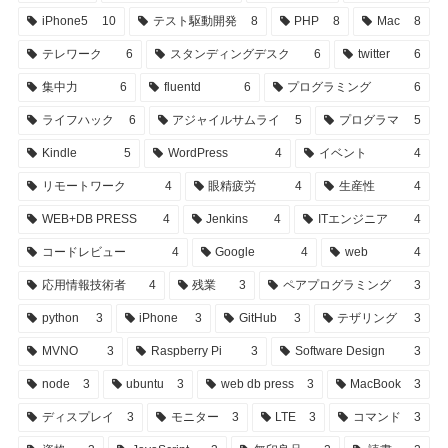
iPhone5
10
テスト駆動開発
8
PHP
8
Mac
8
テレワーク
6
スタンディングデスク
6
twitter
6
集中力
6
fluentd
6
プログラミング
6
ライフハック
6
アジャイルサムライ
5
プログラマ
5
Kindle
5
WordPress
4
イベント
4
リモートワーク
4
眼精疲労
4
生産性
4
WEB+DB PRESS
4
Jenkins
4
ITエンジニア
4
コードレビュー
4
Google
4
web
4
応用情報技術者
4
残業
3
ペアプログラミング
3
python
3
iPhone
3
GitHub
3
テザリング
3
MVNO
3
Raspberry Pi
3
Software Design
3
node
3
ubuntu
3
web db press
3
MacBook
3
ディスプレイ
3
モニター
3
LTE
3
コマンド
3