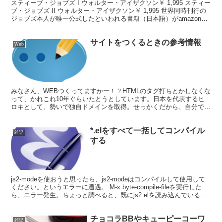
スティーブ・ジョブズ I ウォルター・アイザクソン￥ 1,995 スティー
ブ・ジョブズ II ウォルター・アイザクソン￥ 1,995 世界同時刊行の
ジョブズ本人が唯一公式したといわれる書籍（日本語）がamazonで
予約が開始されました。引退...
サイトをつくるときの参考情報
Web
みなさん、WEBつくってますかー！？HTMLのタグ打ちとかしなくな
って、かれこれ10年ぐらいたとうとしています。日本を代表するヒ
ロキとして、勢いで独自ドメインを取得。せっかくだから、自分でや
るかってことで、WordPressをいじりはじめた...
*.elをすべて一括してコンパイル
雑記
する
js2-modeを使おうと思ったら、js2-modeはコンパイルして使用して
ください。というエラーに遭遇。 M-x byte-compile-fileを実行した
ら、エラー発生。ちょっと調べると、既にjs2.elを読み込んでいると
エラーするそ...
チョコラBBやキューピーコーワ
雑記