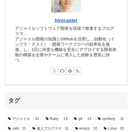
hirocaster
アジャイルソフトウェア開発を現場で推進するプログ
ラマ。
アジャイル開発の知識とGitHubを活用し，自動化（イ
ンフラ・テスト）・開発ワークフローの効率化を推
進。し、1日に何度も機能を安全にデプロイする開発体
制の構築を企業やチームに導入した経験を豊富に持
つ。
タグ
アジャイル
31
Ruby
13
git
13
symfony
11
rails
11
達人プログラマ
11
emacs
10
Linux
10