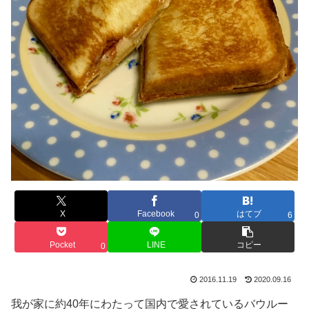
X
Facebook
はてブ
0
6
Pocket
LINE
コピー
0
2016.11.19
2020.09.16
我が家に約40年にわたって国内で愛されているバウルー