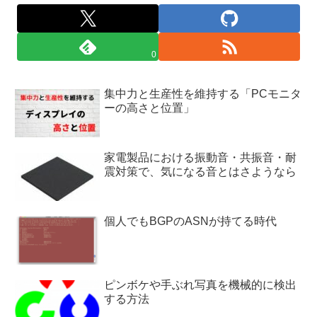
0
集中力と生産性を維持する「PCモニタ
ーの高さと位置」
家電製品における振動音・共振音・耐
震対策で、気になる音とはさようなら
個人でもBGPのASNが持てる時代
ピンボケや手ぶれ写真を機械的に検出
する方法