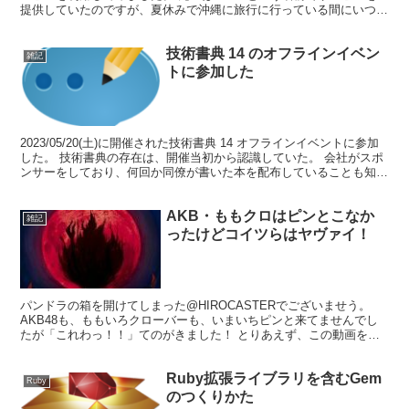
提供していたのですが、夏休みで沖縄に旅行に行っている間にいつの
まにかBlue Bottle Coffeeに統合され...
技術書典 14 のオフラインイベン
雑記
トに参加した
2023/05/20(土)に開催された技術書典 14 オフラインイベントに参加
した。 技術書典の存在は、開催当初から認識していた。 会社がスポ
ンサーをしており、何回か同僚が書いた本を配布していることも知っ
ていた。 スポンサーブースで売り子を...
AKB・ももクロはピンとこなか
雑記
ったけどコイツらはヤヴァイ！
パンドラの箱を開けてしまった@HIROCASTERでございませう。
AKB48も、ももいろクローバーも、いまいちピンと来てませんでし
たが「これわっ！！」てのがきました！ とりあえず、この動画を見
てください！ちなみに全部Full HDで見れる...
Ruby拡張ライブラリを含むGem
Ruby
のつくりかた