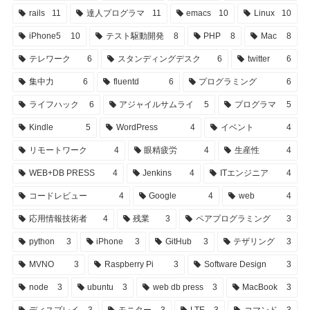
rails
11
達人プログラマ
11
emacs
10
Linux
10
iPhone5
10
テスト駆動開発
8
PHP
8
Mac
8
テレワーク
6
スタンディングデスク
6
twitter
6
集中力
6
fluentd
6
プログラミング
6
ライフハック
6
アジャイルサムライ
5
プログラマ
5
Kindle
5
WordPress
4
イベント
4
リモートワーク
4
眼精疲労
4
生産性
4
WEB+DB PRESS
4
Jenkins
4
ITエンジニア
4
コードレビュー
4
Google
4
web
4
応用情報技術者
4
残業
3
ペアプログラミング
3
python
3
iPhone
3
GitHub
3
テザリング
3
MVNO
3
Raspberry Pi
3
Software Design
3
node
3
ubuntu
3
web db press
3
MacBook
3
ディスプレイ
3
モニター
3
LTE
3
コマンド
3