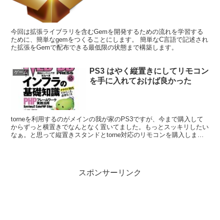
今回は拡張ライブラリを含むGemを開発するための流れを学習する
ために、簡単なgemをつくることにします。 簡単なC言語で記述され
た拡張をGemで配布できる最低限の状態まで構築します。
PS3 はやく縦置きにしてリモコン
ゲーム
を手に入れておけば良かった
torneを利用するのがメインの我が家のPS3ですが、今まで購入して
からずっと横置きでなんとなく置いてました。もっとスッキリしたい
なぁ。と思って縦置きスタンドとtorne対応のリモコンを購入しまし
た。 PlayStation 3(CECH-...
スポンサーリンク