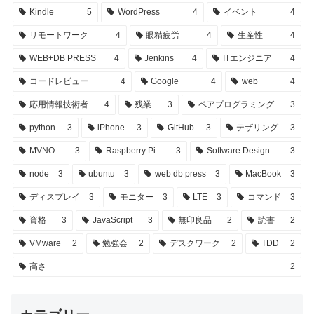
Kindle
5
WordPress
4
イベント
4
リモートワーク
4
眼精疲労
4
生産性
4
WEB+DB PRESS
4
Jenkins
4
ITエンジニア
4
コードレビュー
4
Google
4
web
4
応用情報技術者
4
残業
3
ペアプログラミング
3
python
3
iPhone
3
GitHub
3
テザリング
3
MVNO
3
Raspberry Pi
3
Software Design
3
node
3
ubuntu
3
web db press
3
MacBook
3
ディスプレイ
3
モニター
3
LTE
3
コマンド
3
資格
3
JavaScript
3
無印良品
2
読書
2
VMware
2
勉強会
2
デスクワーク
2
TDD
2
高さ
2