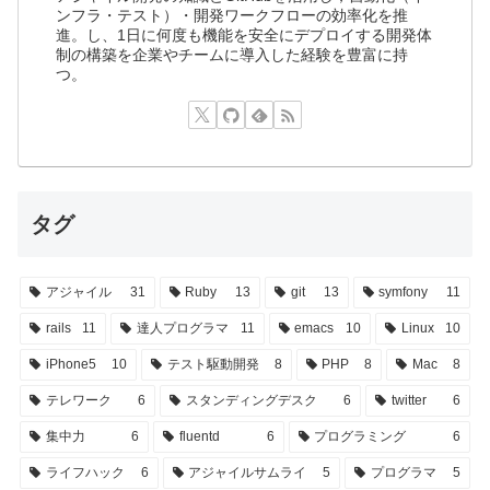
ンフラ・テスト）・開発ワークフローの効率化を推
進。し、1日に何度も機能を安全にデプロイする開発体
制の構築を企業やチームに導入した経験を豊富に持
つ。
タグ
アジャイル
31
Ruby
13
git
13
symfony
11
rails
11
達人プログラマ
11
emacs
10
Linux
10
iPhone5
10
テスト駆動開発
8
PHP
8
Mac
8
テレワーク
6
スタンディングデスク
6
twitter
6
集中力
6
fluentd
6
プログラミング
6
ライフハック
6
アジャイルサムライ
5
プログラマ
5