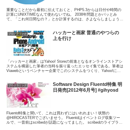
重要なことだから最初に伝えておくと、PHP5.3からは日付や時間の
計算にUNIXTIMEなんて使わないでね。 2038年問題とかパッとみ
て、「これ何日間なの？」とか計算するのは、さよならしましょう。
手元にPHP5.3環境がある人は、インタ...
ハッカーと画家 普通のやつらの
プログラミング
上を行け
「ハッカーと画家」はYahoo! Storeの前進となるオンラインストアシ
ステムを構築した筆者の当時を振り返ったエッセイ集である。筆者は
Viawebというベンチャー企業でこのシステムをつくり、Yahoo!に買
収された。当時の記事を見ることは...
Software Design Fluentd特集 明
プログラミング
日発売[2012年6月号] #gihyosd
Fluentd特集と聞いて、これは買わずにはいれれまい！状態の
@HIROCASTERでございませう。 Fluentdはイベントログ収集ツー
ルで、一昔前はscribedが話題になってました。 scribedのライブラリ
の依存度といったら、それ...