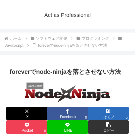
Act as Professional
ホーム
ソフトウェア開発
プログラミング
JavaScript
foreverでnode-ninjaを落とさせない方法
foreverでnode-ninjaを落とさせない方法
JavaScript
X
Facebook
はてブ
0
5
Pocket
LINE
コピー
0