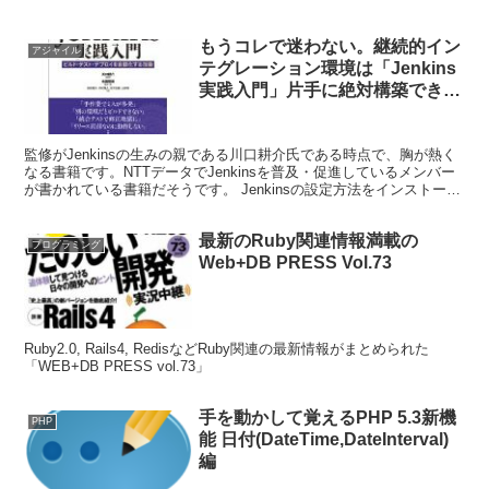
もうコレで迷わない。継続的イン
アジャイル
テグレーション環境は「Jenkins
実践入門」片手に絶対構築でき
る！
監修がJenkinsの生みの親である川口耕介氏である時点で、胸が熱く
なる書籍です。NTTデータでJenkinsを普及・促進しているメンバー
が書かれている書籍だそうです。 Jenkinsの設定方法をインストール
から実際に現場で使うところまで網...
最新のRuby関連情報満載の
プログラミング
Web+DB PRESS Vol.73
Ruby2.0, Rails4, RedisなどRuby関連の最新情報がまとめられた
「WEB+DB PRESS vol.73」
手を動かして覚えるPHP 5.3新機
PHP
能 日付(DateTime,DateInterval)
編