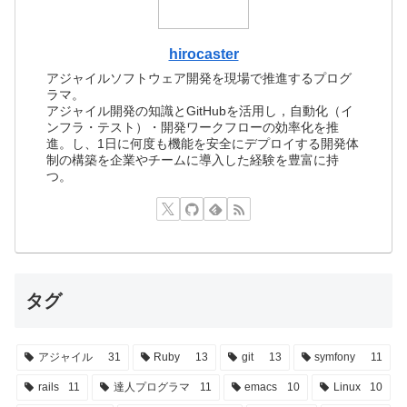
hirocaster
アジャイルソフトウェア開発を現場で推進するプログ
ラマ。
アジャイル開発の知識とGitHubを活用し，自動化（イ
ンフラ・テスト）・開発ワークフローの効率化を推
進。し、1日に何度も機能を安全にデプロイする開発体
制の構築を企業やチームに導入した経験を豊富に持
つ。
タグ
アジャイル
31
Ruby
13
git
13
symfony
11
rails
11
達人プログラマ
11
emacs
10
Linux
10