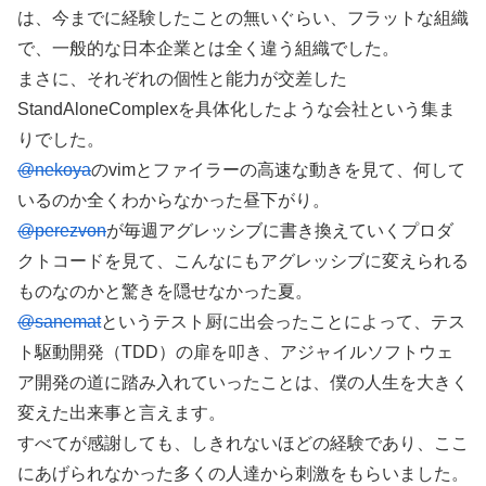
は、今までに経験したことの無いぐらい、フラットな組織
で、一般的な日本企業とは全く違う組織でした。
まさに、それぞれの個性と能力が交差した
StandAloneComplexを具体化したような会社という集ま
りでした。
@nekoya
のvimとファイラーの高速な動きを見て、何して
いるのか全くわからなかった昼下がり。
@perezvon
が毎週アグレッシブに書き換えていくプロダ
クトコードを見て、こんなにもアグレッシブに変えられる
ものなのかと驚きを隠せなかった夏。
@sanemat
というテスト厨に出会ったことによって、テス
ト駆動開発（TDD）の扉を叩き、アジャイルソフトウェ
ア開発の道に踏み入れていったことは、僕の人生を大きく
変えた出来事と言えます。
すべてが感謝しても、しきれないほどの経験であり、ここ
にあげられなかった多くの人達から刺激をもらいました。