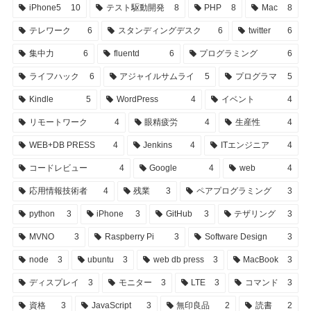
iPhone5
10
テスト駆動開発
8
PHP
8
Mac
8
テレワーク
6
スタンディングデスク
6
twitter
6
集中力
6
fluentd
6
プログラミング
6
ライフハック
6
アジャイルサムライ
5
プログラマ
5
Kindle
5
WordPress
4
イベント
4
リモートワーク
4
眼精疲労
4
生産性
4
WEB+DB PRESS
4
Jenkins
4
ITエンジニア
4
コードレビュー
4
Google
4
web
4
応用情報技術者
4
残業
3
ペアプログラミング
3
python
3
iPhone
3
GitHub
3
テザリング
3
MVNO
3
Raspberry Pi
3
Software Design
3
node
3
ubuntu
3
web db press
3
MacBook
3
ディスプレイ
3
モニター
3
LTE
3
コマンド
3
資格
3
JavaScript
3
無印良品
2
読書
2