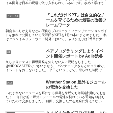
イル開発は日本の現場で取り入れられているのです。改めて学ぼうア
ジャイル。 1. アジャイルソフトウェア開発 - Wi...
『これだけ! KPT』は自立的なチ
アジャイル
ームを育てるための最強の改善フ
レームワーク
朝会やふりかえりなどの優良なプロジェクトファシリテーションガイ
ドを無料で公開している天野氏がKPTを1冊の本にまとめました。 私
はアジャイルソフトウェア開発において、ふりかえりは2番目に大切
なプラクティスだと考えています。 ソフトウェア開発...
ペアプログラミングしよう イベ
git
ント開催レポート by Agile渋谷
久しぶりにテスト駆動開発を知らない人に説明をしました
@HIROCASTERでございませう。 パソナテックさんとのコラボで、
イベントをおこないました。 平日ということで、限られた時間でお
こなわなければならず、説明はザックリやりました。 最後に...
Weather Station 屋外モジュール
雑記
の電池を交換した
いたまれないニュースを耳にする猛暑を身近でも確認(計測)しておき
たく、 何日か前に屋外モジュールの電池が切れている通知を確認し
ていたので交換しました。 前回、交換したのを完全に覚えてないの
で苦労しました。
さまざまなライフログの形、あな