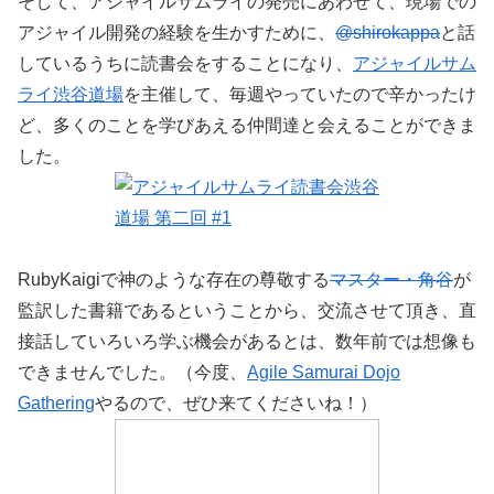
そして、アジャイルサムライの発売にあわせて、現場での
アジャイル開発の経験を生かすために、
@shirokappa
と話
しているうちに読書会をすることになり、
アジャイルサム
ライ渋谷道場
を主催して、毎週やっていたので辛かったけ
ど、多くのことを学びあえる仲間達と会えることができま
した。
RubyKaigiで神のような存在の尊敬する
マスター・角谷
が
監訳した書籍であるということから、交流させて頂き、直
接話していろいろ学ぶ機会があるとは、数年前では想像も
できませんでした。（今度、
Agile Samurai Dojo
Gathering
やるので、ぜひ来てくださいね！）