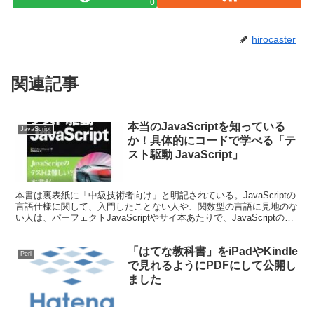
0
hirocaster
関連記事
本当のJavaScriptを知っている
JavaScript
か！具体的にコードで学べる「テ
スト駆動 JavaScript」
本書は裏表紙に「中級技術者向け」と明記されている。JavaScriptの
言語仕様に関して、入門したことない人や、関数型の言語に見地のな
い人は、パーフェクトJavaScriptやサイ本あたりで、JavaScriptの言
語仕様を身につけてから、...
「はてな教科書」をiPadやKindle
Perl
で見れるようにPDFにして公開し
ました