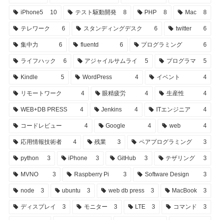
iPhone5
10
テスト駆動開発
8
PHP
8
Mac
8
テレワーク
6
スタンディングデスク
6
twitter
6
集中力
6
fluentd
6
プログラミング
6
ライフハック
6
アジャイルサムライ
5
プログラマ
5
Kindle
5
WordPress
4
イベント
4
リモートワーク
4
眼精疲労
4
生産性
4
WEB+DB PRESS
4
Jenkins
4
ITエンジニア
4
コードレビュー
4
Google
4
web
4
応用情報技術者
4
残業
3
ペアプログラミング
3
python
3
iPhone
3
GitHub
3
テザリング
3
MVNO
3
Raspberry Pi
3
Software Design
3
node
3
ubuntu
3
web db press
3
MacBook
3
ディスプレイ
3
モニター
3
LTE
3
コマンド
3