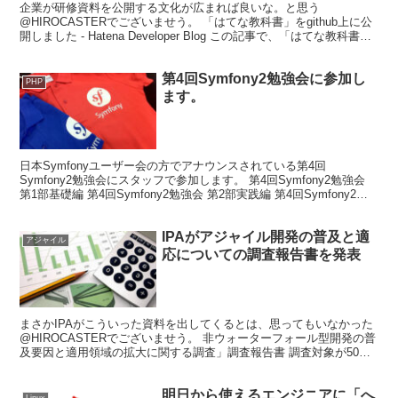
企業が研修資料を公開する文化が広まれば良いな。と思う
@HIROCASTERでございませう。 「はてな教科書」をgithub上に公
開しました - Hatena Developer Blog この記事で、「はてな教科書」
がMarkdown形式で...
第4回Symfony2勉強会に参加し
PHP
ます。
日本Symfonyユーザー会の方でアナウンスされている第4回
Symfony2勉強会にスタッフで参加します。 第4回Symfony2勉強会
第1部基礎編 第4回Symfony2勉強会 第2部実践編 第4回Symfony2勉
強会 懇親会 既に参...
IPAがアジャイル開発の普及と適
アジャイル
応についての調査報告書を発表
まさかIPAがこういった資料を出してくるとは、思ってもいなかった
@HIROCASTERでございませう。 非ウォーターフォール型開発の普
及要因と適用領域の拡大に関する調査」調査報告書 調査対象が50名
以上関わっているプロジェクトがほとんどなの...
明日から使えるエンジニアに「へ
Linux