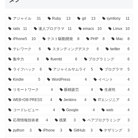
アジャイル
31
Ruby
13
git
13
symfony
11
rails
11
達人プログラマ
11
emacs
10
Linux
10
iPhone5
10
テスト駆動開発
8
PHP
8
Mac
8
テレワーク
6
スタンディングデスク
6
twitter
6
集中力
6
fluentd
6
プログラミング
6
ライフハック
6
アジャイルサムライ
5
プログラマ
5
Kindle
5
WordPress
4
イベント
4
リモートワーク
4
眼精疲労
4
生産性
4
WEB+DB PRESS
4
Jenkins
4
ITエンジニア
4
コードレビュー
4
Google
4
web
4
応用情報技術者
4
残業
3
ペアプログラミング
3
python
3
iPhone
3
GitHub
3
テザリング
3