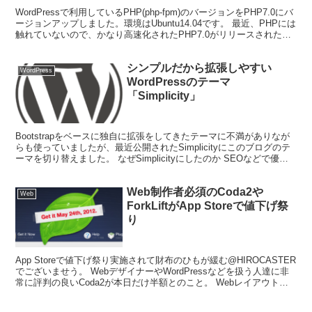
WordPressで利用しているPHP(php-fpm)のバージョンをPHP7.0にバ
ージョンアップしました。環境はUbuntu14.04です。 最近、PHPには
触れていないので、かなり高速化されたPHP7.0がリリースされたと
いう噂を聞き...
シンプルだから拡張しやすい
WordPress
WordPressのテーマ
「Simplicity」
Bootstrapをベースに独自に拡張をしてきたテーマに不満がありなが
らも使っていましたが、最近公開されたSimplicityにこのブログのテ
ーマを切り替えました。 なぜSimplicityにしたのか SEOなどで優位
性のあるといわれている...
Web制作者必須のCoda2や
Web
ForkLiftがApp Storeで値下げ祭
り
App Storeで値下げ祭り実施されて財布のひもが緩む@HIROCASTER
でございませう。 WebデザイナーやWordPressなどを扱う人達に非
常に評判の良いCoda2が本日だけ半額とのこと。 Webレイアウトデ
ザインするときは、確か...