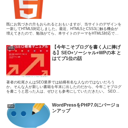
既にお気づきの方もおられるとおもいますが、当サイトのデザインを
一新してHTML5対応しました。最近、HTML5とCSS3に触る機会が
増えてきたので、勉強がてら、本サイトのテーマをHTML5対応で、
一通りつくりました。 本サイトはWordPr...
【今年こそブログを書く人に捧げ
Web
る】SEO+ソーシャル+WPの本 と
はてブ1位の話
著者の松尾さんはSEO業界では結構有名な人なのではないだろう
か。そんな人が新しい書籍を年末に出したのだから、今年こそブログ
を書こうと思った人は、ぜひとも参考にしていただきたい。 SEO本
は何年に１回ぐらいした読んだことないけど、Amazon...
WordPressをPHP7.0にバージョ
Web
ンアップ