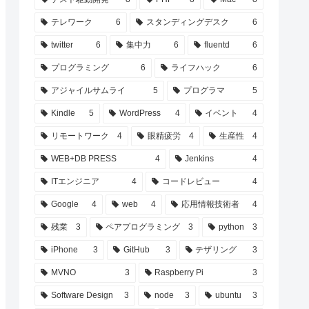
テレワーク
6
スタンディングデスク
6
twitter
6
集中力
6
fluentd
6
プログラミング
6
ライフハック
6
アジャイルサムライ
5
プログラマ
5
Kindle
5
WordPress
4
イベント
4
リモートワーク
4
眼精疲労
4
生産性
4
WEB+DB PRESS
4
Jenkins
4
ITエンジニア
4
コードレビュー
4
Google
4
web
4
応用情報技術者
4
残業
3
ペアプログラミング
3
python
3
iPhone
3
GitHub
3
テザリング
3
MVNO
3
Raspberry Pi
3
Software Design
3
node
3
ubuntu
3