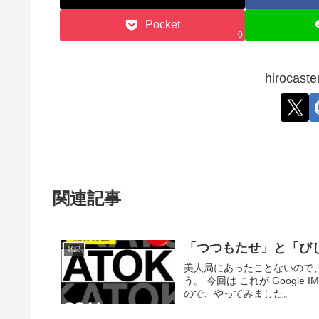
Pocket
0
hiroca
関連記事
「つつもたせ」と「びじ
雑記
美人局にあったことないので、
う。 今回は これが Googl
ので、やってみました。