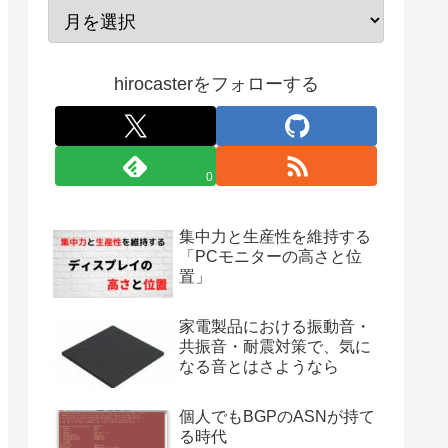
hirocasterをフォローする
0
集中力と生産性を維持する
「PCモニターの高さと位
置」
家電製品における振動音・
共振音・耐震対策で、気に
なる音とはさようなら
個人でもBGPのASNが持て
る時代