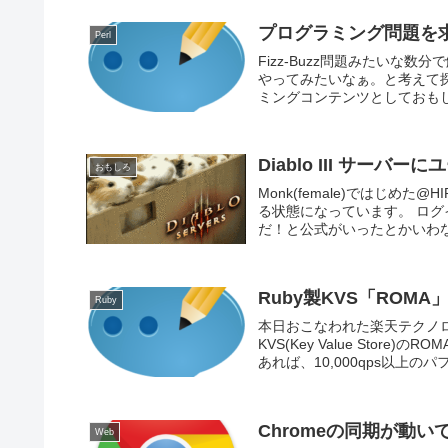
プログラミング問題を
Perl
Fizz-Buzz問題みたいな
やってみたいなぁ。と考えて
ミングコンテンツとしておもし
Diablo III サー
おもしろ
Monk(female)ではじめた
る状態になっています。 ロ
だ！と公式がいったとかいわない
Ruby製KVS「ROMA
Ruby
本日おこなわれた楽天テクノロ
KVS(Key Value Sto
あれば、10,000qps以上のパフ
Chromeの同期が動いて
Web