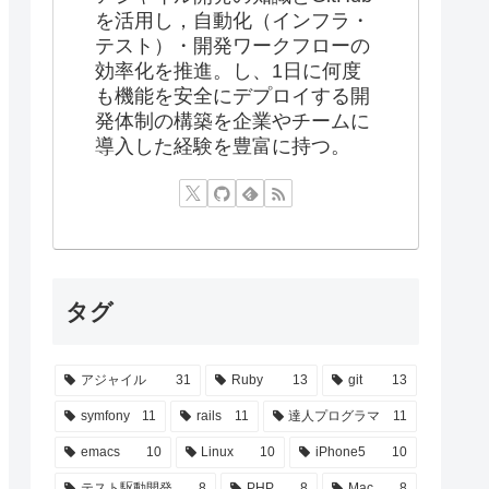
を活用し，自動化（インフラ・
テスト）・開発ワークフローの
効率化を推進。し、1日に何度
も機能を安全にデプロイする開
発体制の構築を企業やチームに
導入した経験を豊富に持つ。
タグ
アジャイル
31
Ruby
13
git
13
symfony
11
rails
11
達人プログラマ
11
emacs
10
Linux
10
iPhone5
10
テスト駆動開発
8
PHP
8
Mac
8