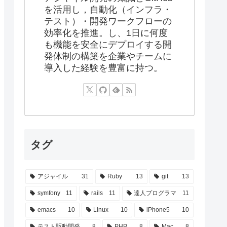
を活用し，自動化（インフラ・
テスト）・開発ワークフローの
効率化を推進。し、1日に何度
も機能を安全にデプロイする開
発体制の構築を企業やチームに
導入した経験を豊富に持つ。
タグ
アジャイル
31
Ruby
13
git
13
symfony
11
rails
11
達人プログラマ
11
emacs
10
Linux
10
iPhone5
10
テスト駆動開発
8
PHP
8
Mac
8