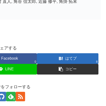
, 西村 直人, 角谷 信太郎, 近藤 修平, 角掛 拓未
ェアする
Facebook
はてブ
0
8
LINE
コピー
sterをフォローする
0