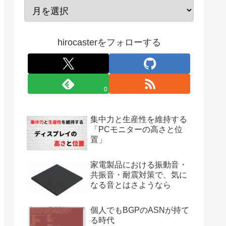
hirocasterをフォローする
0
集中力と生産性を維持する
「PCモニターの高さと位
置」
家電製品における振動音・
共振音・耐震対策で、気に
なる音とはさようなら
個人でもBGPのASNが持て
る時代