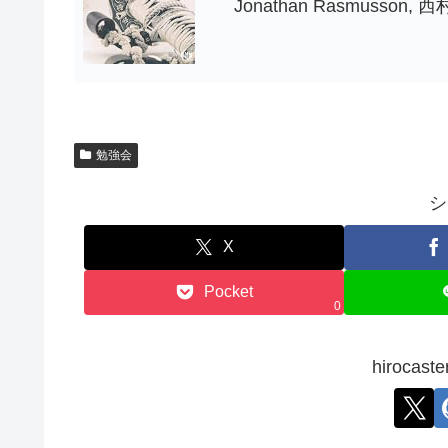
Jonathan Rasmusson
勉強会
シ
X
Pocket
0
hiroca