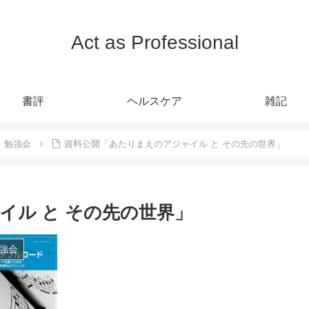
Act as Professional
書評
ヘルスケア
雑記
勉強会
資料公開「あたりまえのアジャイル と その先の世界」
イル と その先の世界」
強会