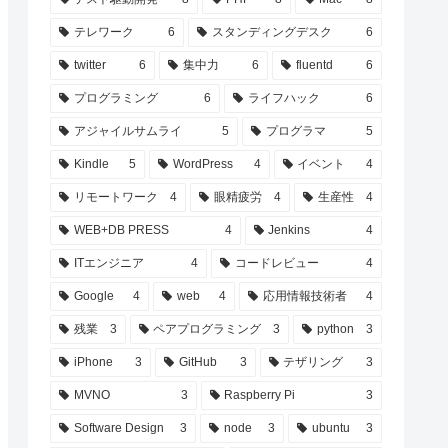
テレワーク
6
スタンディングデスク
6
twitter
6
集中力
6
fluentd
6
プログラミング
6
ライフハック
6
アジャイルサムライ
5
プログラマ
5
Kindle
5
WordPress
4
イベント
4
リモートワーク
4
眼精疲労
4
生産性
4
WEB+DB PRESS
4
Jenkins
4
ITエンジニア
4
コードレビュー
4
Google
4
web
4
応用情報技術者
4
残業
3
ペアプログラミング
3
python
3
iPhone
3
GitHub
3
テザリング
3
MVNO
3
Raspberry Pi
3
Software Design
3
node
3
ubuntu
3