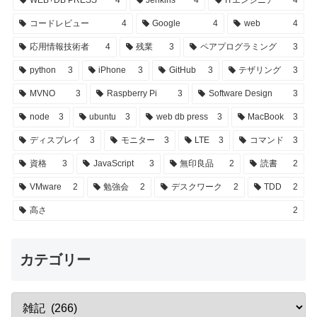
WEB+DB PRESS
4
Jenkins
4
ITエンジニア
4
コードレビュー
4
Google
4
web
4
応用情報技術者
4
残業
3
ペアプログラミング
3
python
3
iPhone
3
GitHub
3
テザリング
3
MVNO
3
Raspberry Pi
3
Software Design
3
node
3
ubuntu
3
web db press
3
MacBook
3
ディスプレイ
3
モニター
3
LTE
3
コマンド
3
資格
3
JavaScript
3
無印良品
2
読書
2
VMware
2
勉強会
2
デスクワーク
2
TDD
2
高さ
2
カテゴリー