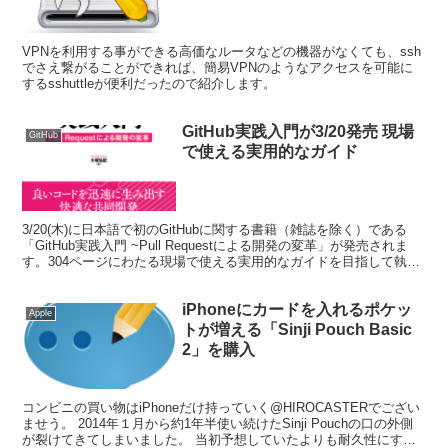
VPNを利用する事ができる高価なルータなどの機器がなくても、ssh
でさえ繋がることができれば、簡易VPNのようなアクセスを可能に
するsshuttleが便利だったので紹介します。
GitHub実践入門が3/20発売 現場
GitHub
で使える実用的なガイド
3/20(木)に日本語で初のGitHubに関する書籍（雑誌を除く）である
「GitHub実践入門 ~Pull Requestによる開発の変革」が発売されま
す。304ページにわたる現場で使える実用的なガイドを目指して執筆
しました。 本書は、世...
iPhoneにカードを入れるポケッ
Apple
トが増える「Sinji Pouch Basic
2」を購入
コンビニの買い物はiPhoneだけ持っていく@HIROCASTERでござい
ませう。 2014年１月から約1年半使い続けたSinji Pouchの口の外側
が裂けてきてしまいました。 当初予想していたよりも耐久性にすぐ