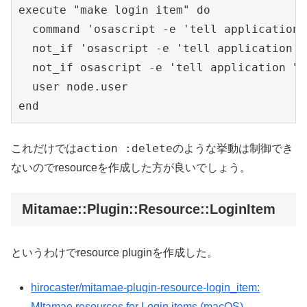
execute "make login item" do

  command 'osascript -e 'tell application 
  not_if 'osascript -e 'tell application "
  not_if osascript -e 'tell application "S
  user node.user

action :delete
これだけでは
のような挙動は制御でき
ないのでresourceを作成した方が良いでしょう。
Mitamae::Plugin::Resource::LoginItem
というわけでresource pluginを作成した。
hirocaster/mitamae-plugin-resource-login_item:
MItamae resources for Login items (macOS)