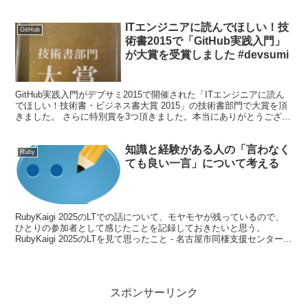
れ、今ではなくてはならない...
ITエンジニアに読んでほしい！技
GitHub
術書2015で「GitHub実践入門」
が大賞を受賞しました #devsumi
GitHub実践入門がデブサミ2015で開催された「ITエンジニアに読ん
でほしい！技術書・ビジネス書大賞 2015」の技術書部門で大賞を頂
きました。 さらに特別賞を3つ頂きました。本当にありがとうござい
ました。 当日は投票数上位の書籍のプレ...
知識と経験がある人の「言わなく
Ruby
ても良い一言」について考える
RubyKaigi 2025のLTでの話について、モヤモヤが残っているので、
ひとりの参加者として感じたことを記録しておきたいと思う。
RubyKaigi 2025のLTを見て思ったこと - 名古屋市同棲支援センター
上記のサイトにあるように...
スポンサーリンク