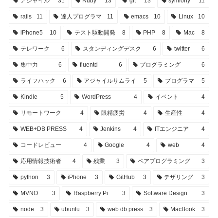
アジャイル
31
Ruby
13
git
13
symfony
11
rails
11
達人プログラマ
11
emacs
10
Linux
10
iPhone5
10
テスト駆動開発
8
PHP
8
Mac
8
テレワーク
6
スタンディングデスク
6
twitter
6
集中力
6
fluentd
6
プログラミング
6
ライフハック
6
アジャイルサムライ
5
プログラマ
5
Kindle
5
WordPress
4
イベント
4
リモートワーク
4
眼精疲労
4
生産性
4
WEB+DB PRESS
4
Jenkins
4
ITエンジニア
4
コードレビュー
4
Google
4
web
4
応用情報技術者
4
残業
3
ペアプログラミング
3
python
3
iPhone
3
GitHub
3
テザリング
3
MVNO
3
Raspberry Pi
3
Software Design
3
node
3
ubuntu
3
web db press
3
MacBook
3