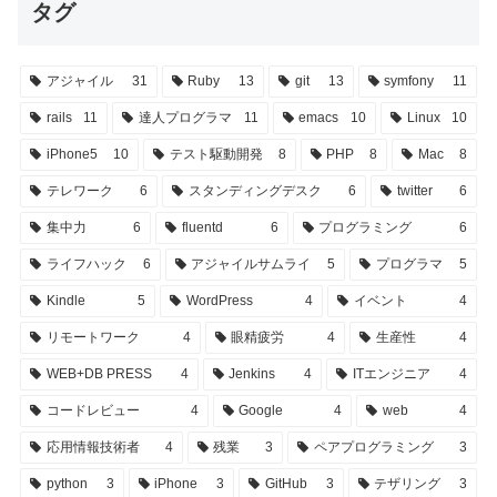
タグ
アジャイル
31
Ruby
13
git
13
symfony
11
rails
11
達人プログラマ
11
emacs
10
Linux
10
iPhone5
10
テスト駆動開発
8
PHP
8
Mac
8
テレワーク
6
スタンディングデスク
6
twitter
6
集中力
6
fluentd
6
プログラミング
6
ライフハック
6
アジャイルサムライ
5
プログラマ
5
Kindle
5
WordPress
4
イベント
4
リモートワーク
4
眼精疲労
4
生産性
4
WEB+DB PRESS
4
Jenkins
4
ITエンジニア
4
コードレビュー
4
Google
4
web
4
応用情報技術者
4
残業
3
ペアプログラミング
3
python
3
iPhone
3
GitHub
3
テザリング
3