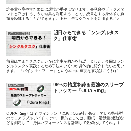
読書量を増やすためには環境が重要になります。書見台やブックスタ
ンドと呼ばれるような道具を利用することで、読書をする身体的な負
荷を軽減することができます。また、デスクライトを活用すること
で、眼精疲労の低下などが期待できます。こういった、読書をする環
境について解説します。
明日からできる「シングルタス
ソフトウェア開発
ク」仕事術
前回はマルチタスクがいかに非生産的かを解説しました。今回はシン
グルタスクを実践するため手法をいくつか具体的に紹介したいと思い
ます。 「バイタル・フュー」という本当に重要な事項はごくわずか
しかないという法則であったり、「パーキングロット」という一時的
に思いついたアイデアや、脱線した事項を一旦書き留めておき、本来
96%の精度を誇る最強のスリープ
集中すべきことをこなし、後でその事項について考える方法など、明
AppleWatch
日から実践できるようなTipsをいくつか紹介しています。
トラッカー「Oura Ring」
OURA Ringとは？ フィンランドにあるOura社が販売している指輪型
のウェアラブルデバイスです。 機能としては、睡眠、活動量(運動)な
どを測定して、身体パフォーマンスを計測して数値化してくれます。
これにより睡眠や運動によって、人間の...