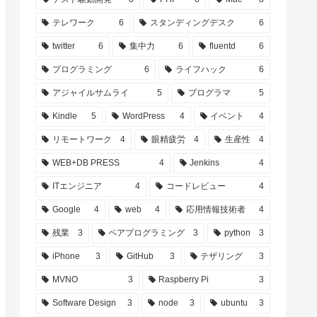
テレワーク
6
スタンディングデスク
6
twitter
6
集中力
6
fluentd
6
プログラミング
6
ライフハック
6
アジャイルサムライ
5
プログラマ
5
Kindle
5
WordPress
4
イベント
4
リモートワーク
4
眼精疲労
4
生産性
4
WEB+DB PRESS
4
Jenkins
4
ITエンジニア
4
コードレビュー
4
Google
4
web
4
応用情報技術者
4
残業
3
ペアプログラミング
3
python
3
iPhone
3
GitHub
3
テザリング
3
MVNO
3
Raspberry Pi
3
Software Design
3
node
3
ubuntu
3