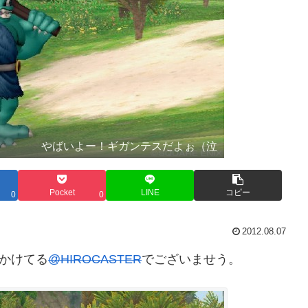
やばいよー！ギガンテスだよぉ（泣
Pocket
LINE
コピー
0
0
2012.08.07
かけてる
@HIROCASTER
でございませう。