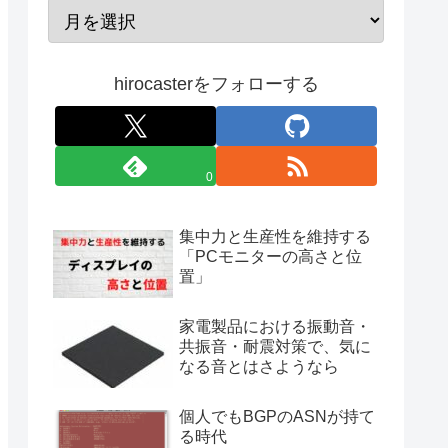
hirocasterをフォローする
0
集中力と生産性を維持する
「PCモニターの高さと位
置」
家電製品における振動音・
共振音・耐震対策で、気に
なる音とはさようなら
個人でもBGPのASNが持て
る時代