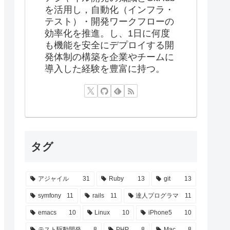
を活用し，自動化（インフラ・
テスト）・開発ワークフローの
効率化を推進。し、1日に何度
も機能を安全にデプロイする開
発体制の構築を企業やチームに
導入した経験を豊富に持つ。
タグ
アジャイル
31
Ruby
13
git
13
symfony
11
rails
11
達人プログラマ
11
emacs
10
Linux
10
iPhone5
10
テスト駆動開発
8
PHP
8
Mac
8