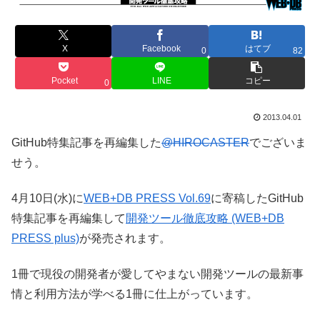
X
Facebook
はてブ
0
82
Pocket
LINE
コピー
0
2013.04.01
GitHub特集記事を再編集した
@HIROCASTER
でございま
せう。
4月10日(水)に
WEB+DB PRESS Vol.69
に寄稿したGitHub
特集記事を再編集して
開発ツール徹底攻略 (WEB+DB
PRESS plus)
が発売されます。
1冊で現役の開発者が愛してやまない開発ツールの最新事
情と利用方法が学べる1冊に仕上がっています。