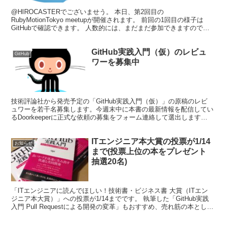
@HIROCASTERでございませう。 本日、第2回目の
RubyMotionTokyo meetupが開催されます。 前回の1回目の様子は
GitHubで確認できます。 人数的には、まだまだ参加できますので、
ご参加よろしくお願いします。
GitHub実践入門（仮）のレビュ
GitHub
ワーを募集中
技術評論社から発売予定の「GitHub実践入門（仮）」の原稿のレビ
ュワーを若干名募集します。今週末中に本書の最新情報を配信してい
るDoorkeeperに正式な依頼の募集をフォーム連絡して選出します。
本書について WEB+DB PRESS ...
ITエンジニア本大賞の投票が1/14
お知らせ
まで(投票上位の本をプレゼント
抽選20名)
「ITエンジニアに読んでほしい！技術書・ビジネス書 大賞（ITエン
ジニア本大賞）」への投票が1/14までです。 執筆した「GitHub実践
入門 Pull Requestによる開発の変革」もおすすめ、売れ筋の本として
ピックアップしていただきま...