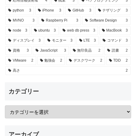
応用情報技術者
4
残業
3
ペアプログラミング
3
python
3
iPhone
3
GitHub
3
テザリング
3
MVNO
3
Raspberry Pi
3
Software Design
3
node
3
ubuntu
3
web db press
3
MacBook
3
ディスプレイ
3
モニター
3
LTE
3
コマンド
3
資格
3
JavaScript
3
無印良品
2
読書
2
VMware
2
勉強会
2
デスクワーク
2
TDD
2
高さ
2
カテゴリー
アーカイブ