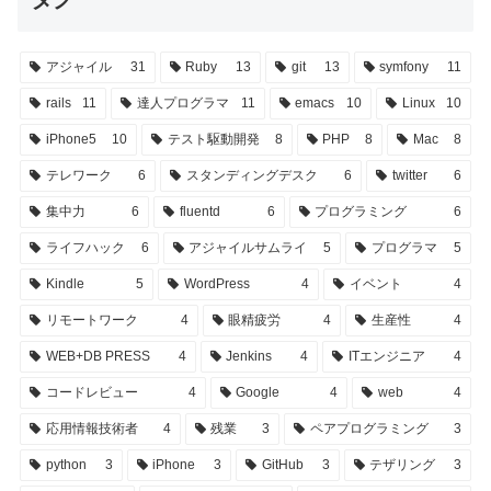
アジャイル
31
Ruby
13
git
13
symfony
11
rails
11
達人プログラマ
11
emacs
10
Linux
10
iPhone5
10
テスト駆動開発
8
PHP
8
Mac
8
テレワーク
6
スタンディングデスク
6
twitter
6
集中力
6
fluentd
6
プログラミング
6
ライフハック
6
アジャイルサムライ
5
プログラマ
5
Kindle
5
WordPress
4
イベント
4
リモートワーク
4
眼精疲労
4
生産性
4
WEB+DB PRESS
4
Jenkins
4
ITエンジニア
4
コードレビュー
4
Google
4
web
4
応用情報技術者
4
残業
3
ペアプログラミング
3
python
3
iPhone
3
GitHub
3
テザリング
3